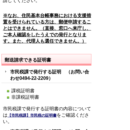
請してください。
※なお、住民基本台帳事務における支援措
置を受けられている方は、郵便申請するこ
とはできません。（直接、窓口へ来庁し、
ご本人確認をしたうえでの発行となりま
す。また、代理人も選任できません。）
郵送請求できる証明書
市民税課
で発行する証明 （お問い合
わせ
0494-22-2209
）
課税証明書
非課税証明書
市民税課で発行する証明書の内容について
は
をご確認くださ
【市民税課】市民税の証明書
い。