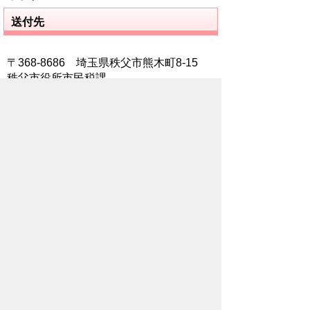
送付先
〒368-8686 埼玉県秩父市熊木町8-15
秩父市役所市民税課
秩父市役所資産税課
秩父市役所納税課
代理で請求される場合
郵便申請は原則として、本人からの申
請となっています。
所有者や納税義務者が亡くなっている
方のときは相続関係の確認できる戸籍
謄本の写しが必要となります。
弁護士や司法書士等が代理で請求する
場合は、委任状および送付先住所が確
認できる官公署が発行した書類の写し