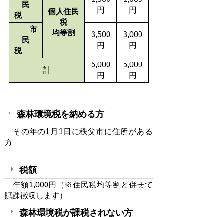
民
円
円
個人住民
税
税
市
均等割
3,500
3,000
民
円
円
税
5,000
5,000
計
円
円
森林環境税を納める方
その年の1月1日に秩父市に住所がある
方
税額
年額1,000円（※住民税均等割と併せて
賦課徴収します）
森林環境税が課税されない方