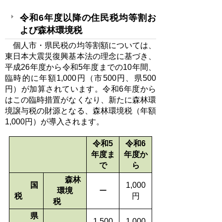
令和6年度以降の住民税均等割お
よび森林環境税
個人市・県民税の均等割額については、
東日本大震災復興基本法の理念に基づき、
平成26年度から令和5年度までの10年間、
臨時的に年額1,000円（市500円、県500
円）が加算されています。令和6年度から
はこの臨時措置がなくなり、新たに森林環
境譲与税の財源となる、森林環境税（年額
1,000円）が導入されます。
令和5
令和6
年度ま
年度か
で
ら
森林
国
1,000
環境
ー
税
円
税
県
1,500
1,000