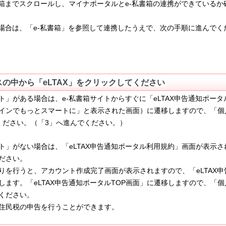
e-
箱までスクロールし、マイナポータルと
私書箱の連携ができているか
e-
場合は、「
私書箱」を参照して
連携したうえで、次の手順に進んでく
の中から「eLTAX」をクリックしてください
e-
eLTAX
ト」がある場合は、
私書箱サイトからすぐに「
申告通知ポータ
インでもっとスマートに」と表示された画面）
に
遷移しますので、「個
3
ください。（「
」へ進んでください。）
eLTAX
ト」がない場合は、「
申告通知ポータル利用規約」画面が表示さ
ださい。
eLTAX
行うと、アカウント作成完了画面が表示されますので、「
申
eLTAX
TOP
します。
「
申告通知ポータル
画
面」
に
遷移しますので、「個
ください。
住民税の申告を行うことができます。