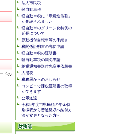
法人市民税
軽自動車税
軽自動車税に「環境性能割」
が創設されました
軽自動車のグリーン化特例の
延長について
原動機付自転車等の手続き
ジを
税関係証明書の郵便申請
軽自動車税の証明書
軽自動車税の減免申請
納税通知書送付先変更依頼書
入湯税
ードの
税務署からのおしらせ
コンビニで課税証明書の取得
ができます
公示送達
令和8年度市県民税の年金特
別徴収から普通徴収へ納付方
法が変更となった方へ
財務部