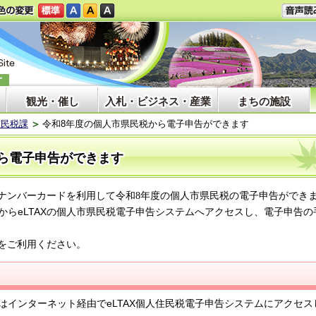
観光・催し
入札・ビジネス・産業
まちの施設
市民税課
令和8年度の個人市県民税から電子申告ができます
ら電子申告ができます
ナンバーカードを利用して令和8年度の個人市県民税の電子申告ができ
eLTAX
から
の個人市県民税電子申告システムへアクセスし、電子申告の
をご
利用ください。
eLTAX
はインターネット経由で
個人住民税電子申告システムにアクセス