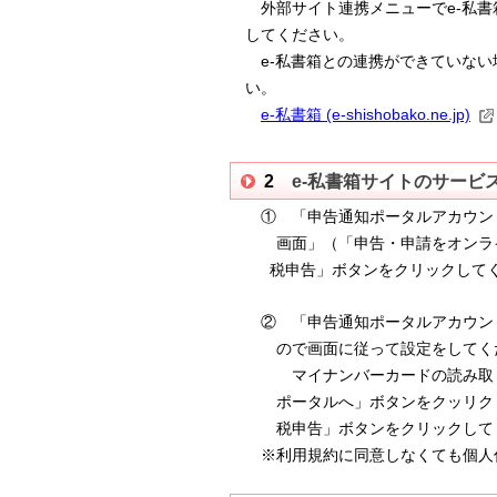
e-
外部サイト連携メニューで
私書
してください。
e-
私書箱との
連携ができていない
い。
e-私書箱 (e-shishobako.ne.jp)
2
e-
私書箱サイトのサービス
① 「申告通知ポータルアカウン
画
面」
（「申告・申請をオンラ
税
申
告」ボタン
を
クリ
ックして
② 「申告通知ポータルアカウン
の
で
画面に従って設定をしてく
マイナンバーカードの読み取りを
ポ
ー
タ
ルへ
」ボタンをクッリク
税申
告」ボタンを
クリ
ックして
※利用規約に同意しなくても個人