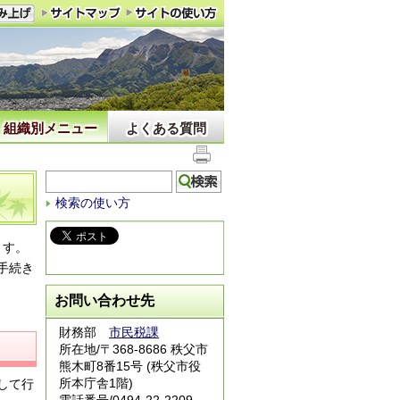
組織別メニュー
よくある質問
検索の使い方
ます。
手続き
お問い合わせ先
財務部
市民税課
所在地/〒368-8686 秩父市
熊木町8番15号 (秩父市役
所本庁舎1階)
して行