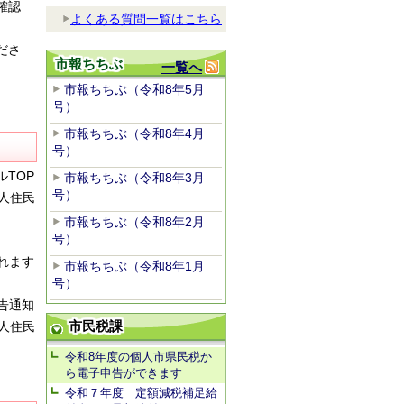
確認
よくある質問一覧はこちら
ださ
市報ちちぶ
一覧へ
市報ちちぶ（令和8年5月
号）
市報ちちぶ（令和8年4月
号）
TOP
ル
市報ちちぶ（令和8年3月
号）
人住民
市報ちちぶ（令和8年2月
号）
れます
市報ちちぶ（令和8年1月
号）
告通知
市民税課
人
住民
令和8年度の個人市県民税か
ら電子申告ができます
令和７年度 定額減税補足給