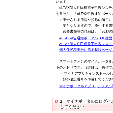
います。
eLTAX
個人住民税電子申告システ
eLTAX
を参照し、「
申告通知ポータ
※申告される所得や控除の項目によ
要となりま
すので、添付する書
必要書類等の詳細は、「
eLTAX
eLTAX申告通知ポータルTOP画面
eLTAX
個人住民税電子申告システ
個人住民税申告に係る特設ページ
スマートフォンのマイナポータル
下のとおりです。（詳細は、操作マ
※マイナアプリをインストールし
類の暗証
番号を準備してくださ
マイナポータルアプリ | デジタ
1
マイナポータルにログイ
してください