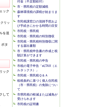
付金（不足額給付）
市・県民税の定額減税
ェック
森林環境税の課税が始まりま
す
市民税課窓口の混雑予想およ
をクリッ
び手続きにかかる時間の目安
市民税・県民税
ルを送
市民税・県民税の特別徴収
市民税・県民税特別徴収に関
」ボタ
する届出書類
市・県民税申告書の作成と税
額計算ができます
市民税・県民税の申告
市税の電子申告「eLTAX（エ
ルタックス）」
リック
市民税・県民税Ｑ＆Ａ
租税条約に基づく個人住民税
（市・県民税）の免除につい
て
クして
市県民税の軽減または減免が
受けられます
市民税の証明書
転