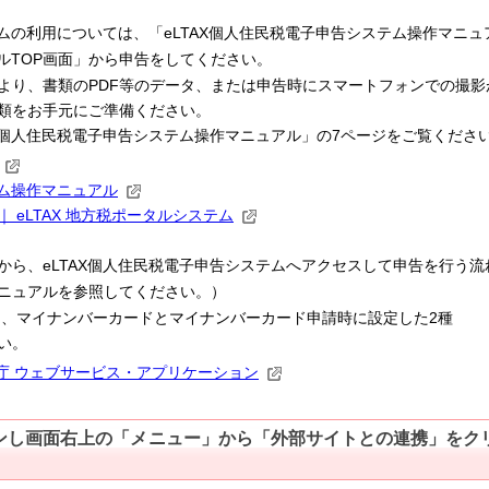
eLTAX
ムの利用については、「
個人住民税電子申告システム操作マニュ
TOP
ル
画面」から申告をしてください。
り、書類のPDF等のデータ、または申告時にスマートフォンでの撮影
類をお手元にご準備ください。
個人住民税電子申告システム操作マニュアル」の
7
ページをご覧くださ
ム操作マニュアル
｜
eLTAX
地方税ポータルシステム
eLTAX
から、
個人住民税電子申告システムへアクセスして申告を行う流
ニュアルを参照してください。）
、マイナンバーカードとマイナンバーカード申請時に設定した2種
い。
ル庁 ウェブサービス・アプリケーション
ンし画面右上の「メニュー」から「外部サイトとの連携」をク