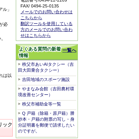
電話番号/0494-22-2209
FAX/ 0494-25-0135
アル」
メールでのお問い合わせは
こちらから
翻訳ツールを使用している
が必
方のメールでのお問い合わ
せはこちらから
い。
よくある質問の新着
一覧へ
情報
秩父市あいAIタクシー（吉
田大田乗合タクシー）
れは以
吉田地域のスポーツ施設
やまなみ会館（吉田農村環
境改善センター）
秩父市補助金等一覧
Q 戸籍（除籍・原戸籍）謄
抄本・戸籍の附票の写し・身
リック
分証明書を郵便で請求したい
のですが。