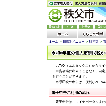
ホーム
くらしの情報
ホーム
組織別メニュー
財務部
令和8年度の個人市県民税か
eLTAX
（エルタックス）からマイ
申告会場に出向くことなく、自宅
を
行うことができます。
eLTAX
市県民税の申告は、便利な
電子申告ご利用の流れ
電子申告は、マイナポータルまた