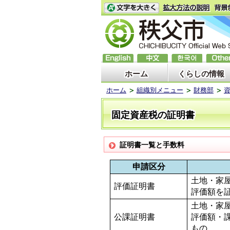
ホーム
くらしの情報
ホーム
組織別メニュー
財務部
固定資産税の証明書
証明書一覧と手数料
申請区分
土地・家
評価証明書
評価額を
土地・家
公課証明書
評価額・
もの