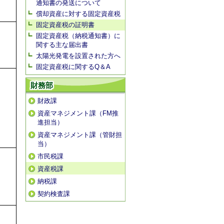
通知書の発送について
償却資産に対する固定資産税
固定資産税の証明書
固定資産税（納税通知書）に
関する主な届出書
太陽光発電を設置された方へ
固定資産税に関するQ＆A
財務部
財政課
資産マネジメント課（FM推
進担当）
資産マネジメント課（管財担
当）
市民税課
資産税課
納税課
契約検査課