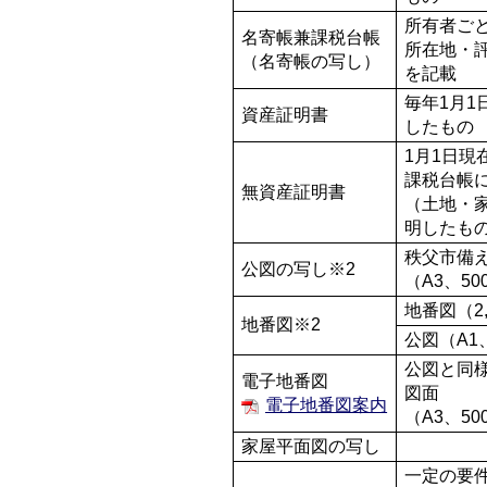
所有者ご
名寄帳兼課税台帳
所在地・
（名寄帳の写し）
を記載
毎年1月
資産証明書
したもの
1月1日
課税台帳
無資産証明書
（土地・
明したも
秩父市備
公図の写し※2
（A3、50
地番図（2,
地番図※2
公図（A1
公図と同
電子地番図
図面
電子地番図案内
（A3、50
家屋平面図の写し
一定の要