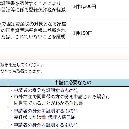
の証明書を添付することにより、
1件1,300円
存登記等に係る登録免許税が軽減
時点で固定資産税の対象となる家屋
市の固定資産課税台帳に登載され
1件150円
または、されていないことを証明
類を用意してください。
なたでも取得できます。
申請に必要なもの
・
申請者の身分を証明するもの*1
・市外在住で同世帯の方の分を申請される場合は
同世帯であることがわかる住民票
・
申請者の身分を証明するもの*1
・委任状または
代理人選任届
・
申請者の身分を証明するもの*1