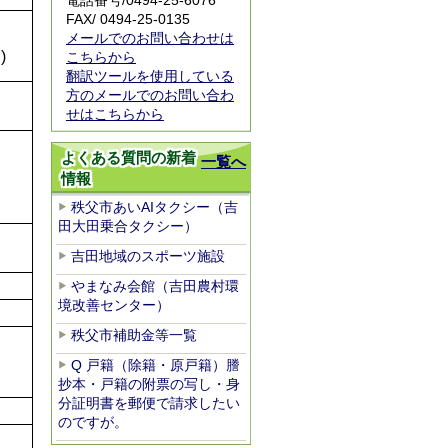
電話番号/
0494-25-6076
FAX/ 0494-
25-0135
メールでのお問い合わせは
)
こちらから
翻訳ツールを使用している
方のメールでのお問い合わ
）
せはこちらから
よくある質問の新着
一覧へ
情報
秩父市あいAIタクシー（吉
田大田乗合タクシー）
吉田地域のスポーツ施設
やまなみ会館（吉田農村環
境改善センター）
秩父市補助金等一覧
Q 戸籍（除籍・原戸籍）謄
抄本・戸籍の附票の写し・身
分証明書を郵便で請求したい
のですが。