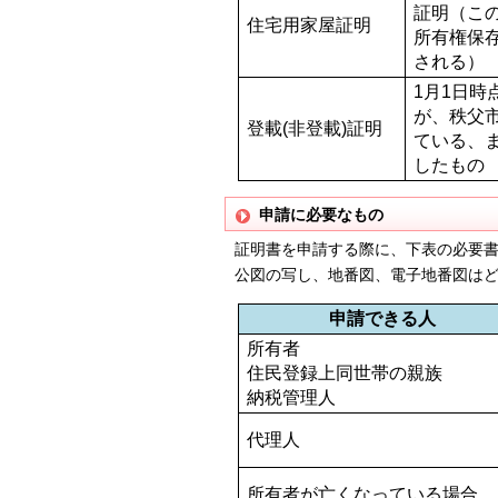
証明（こ
住宅用家屋証明
所有権保
される）
1月1日
が、秩父
登載(非登載)証明
ている、
したもの
申請に必要なもの
証明書を申請する際に、下表の必要書
公図の写し、地番図、電子地番図はど
申請できる人
所有者
住民登録上同世帯の親族
納税管理人
代理人
所有者が亡くなっている場合