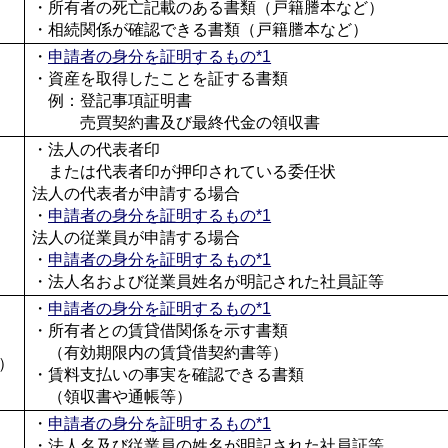
・所有者の死亡記載のある書類（戸籍謄本など）
・相続関係が確認できる書類（戸籍謄本など）
・
申請者の身分を証明するもの*1
・資産を取得したことを証する書類
例：登記事項証明書
売買契約書及び最終代金の領収書
・法人の代表者印
または代表者印が押印されている委任状
法人の代表者が申請する場合
・
申請者の身分を証明するもの*1
法人の従業員が申請する場合
・
申請者の身分を証明するもの*1
・法人名および従業員姓名が明記された社員証等
・
申請者の身分を証明するもの*1
・所有者との賃貸借関係を示す書類
（有効期限内の賃貸借契約書等）
）
・賃料支払いの事実を確認できる書類
（領収書や通帳等）
・
申請者の身分を証明するもの*1
・法人名及び従業員の姓名が明記された社員証等