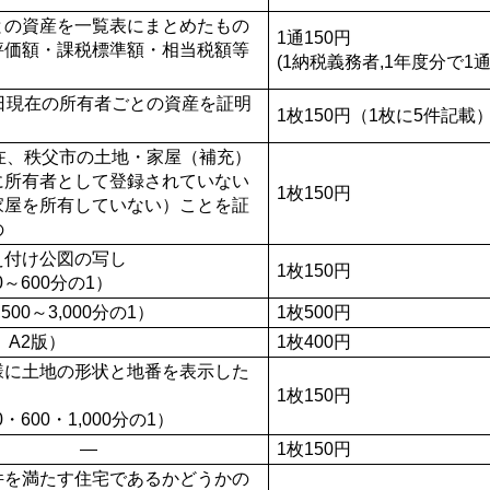
との資産を一覧表にまとめたもの
1通150円
評価額・課税標準額・相当税額等
(1納税義務者,1年度分で1通
1日現在の所有者ごとの資産を証明
1枚150円（1枚に5件記載
現在、秩父市の土地・家屋（補充）
に所有者として登録されていない
1枚150円
家屋を所有していない）ことを証
の
え付け公図の写し
1枚150円
0～600分の1）
500～3,000分の1）
1枚500円
、A2版）
1枚400円
様に土地の形状と地番を表示した
1枚150円
0・600・1,000分の1）
―
1枚150円
件を満たす住宅であるかどうかの