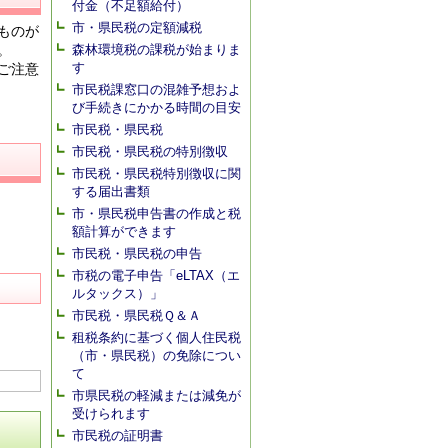
付金（不足額給付）
市・県民税の定額減税
ものが
。
森林環境税の課税が始まりま
す
ご注意
市民税課窓口の混雑予想およ
び手続きにかかる時間の目安
市民税・県民税
市民税・県民税の特別徴収
市民税・県民税特別徴収に関
する届出書類
市・県民税申告書の作成と税
額計算ができます
市民税・県民税の申告
市税の電子申告「eLTAX（エ
ルタックス）」
市民税・県民税Ｑ＆Ａ
租税条約に基づく個人住民税
（市・県民税）の免除につい
て
市県民税の軽減または減免が
受けられます
市民税の証明書