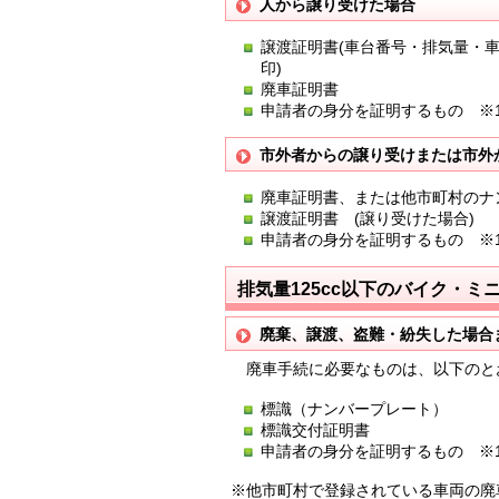
人から譲り受けた場合
譲渡証明書(車台番号・排気量・
印)
廃車証明書
申請者の身分を証明するもの ※
市外者からの譲り受けまたは市外
廃車証明書、または他市町村のナ
譲渡証明書 (譲り受けた場合)
申請者の身分を証明するもの ※
排気量125cc以下のバイク・
廃棄、譲渡、盗難・紛失した場合
廃車手続に必要なものは、以下のと
標識（ナンバープレート）
標識交付証明書
申請者の身分を証明するもの ※
※他市町村で登録されている車両の廃