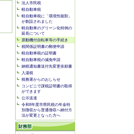
法人市民税
軽自動車税
軽自動車税に「環境性能割」
が創設されました
軽自動車のグリーン化特例の
延長について
原動機付自転車等の手続き
税関係証明書の郵便申請
軽自動車税の証明書
軽自動車税の減免申請
納税通知書送付先変更依頼書
入湯税
税務署からのおしらせ
コンビニで課税証明書の取得
ができます
公示送達
令和8年度市県民税の年金特
別徴収から普通徴収へ納付方
法が変更となった方へ
財務部