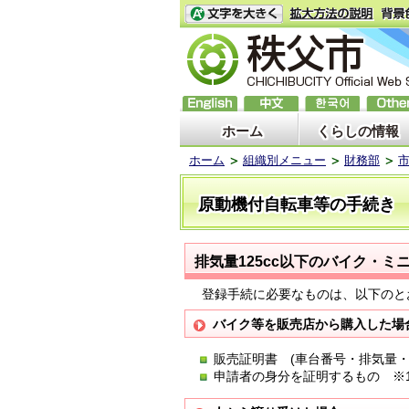
ホーム
くらしの情報
ホーム
組織別メニュー
財務部
原動機付自転車等の手続き
排気量125cc以下のバイク・
登録手続に必要なものは、以下のと
バイク等を販売店から購入した場
販売証明書 (車台番号・排気量
申請者の身分を証明するもの ※