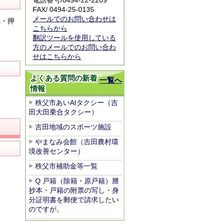
電話番号/0494-22-2209
FAX/ 0494-25-0135
メールでのお問い合わせは
先・押
こちらから
翻訳ツールを使用している
方のメールでのお問い合わ
せはこちらから
よくある質問の新着
一覧へ
情報
秩父市あいAIタクシー（吉
田大田乗合タクシー）
吉田地域のスポーツ施設
やまなみ会館（吉田農村環
境改善センター）
秩父市補助金等一覧
Q 戸籍（除籍・原戸籍）謄
抄本・戸籍の附票の写し・身
分証明書を郵便で請求したい
のですが。