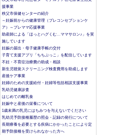
援事業
秩父市保健センターの紹介
～妊娠前からの健康管理（プレコンセプションケ
ア）～プレママ応援事業
助産師による「ほっとハグくむ…ママサロン♪」を実
施しています
妊娠の届出・母子健康手帳の交付
子育て支援アプリ「ちちぶっこ」を配信しています
不妊・不育症治療費の助成・相談
新生児聴覚スクリーニング検査費用を助成します
産後ケア事業
妊婦のための支援給付・妊婦等包括相談支援事業
乳幼児健康診査
はじめての離乳食
妊娠中と産後の栄養について
1歳未満の乳児にはちみつを与えないでください
乳幼児予防接種履歴の照会・記録の発行について
長期療養を必要とする疾病にかかったことにより定
期予防接種を受けられなかった方へ