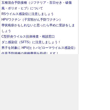
五種混合予防接種（ジフテリア・百日せき・破傷
風・ポリオ・ヒブ）について
RSウイルス感染症に注意しましょう
HPVワクチン（子宮頸がん予防ワクチン）
帯状疱疹かもしれないと思ったら早めに受診をしま
しょう
C型肝炎ウイルス抗体検査・相談窓口
ダニ感染症（SFTS）に注意しましょう！
男子を対象に HPV(ヒトパピローマウイルス感染症）
任意予防接種の接種費用を助成します！
秩父郡市内委託医療機関以外で定期予防接種を希望
する方へ
高齢者肺炎球菌ワクチン（23価）の任意接種事業
（66歳以上の方）
風しん抗体検査を受けましょう
風しん（成人男性）の追加的対策
マスク着用の考え方の見直し
マスク等の着用が困難な方へのご理解をお願いしま
す
令和7年度の新型コロナワクチン定期接種について