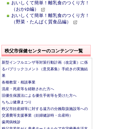
おいしくて簡単！離乳食のつくり方！
（おかゆ編）
おいしくて簡単！離乳食のつくり方！
（野菜・たんぱく質食品編）
秩父市保健センターのコンテンツ一覧
新型インフルエンザ等対策行動計画（改定案）に係
るパブリックコメント（意見募集）手続きの実施結
果
各種教室・相談事業
流産・死産等を経験された方へ
旧優生保護法による優生手術等を受けた方へ
ちちぶ健康まつり
秩父市妊産婦等に対する遠方の分娩取扱施設等への
交通費等支援事業（妊婦健診時・出産時）
歯周病検診
秩父市若年がん患者ターミナルケア在宅療養生活支