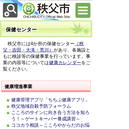
保健センター
秩父市には4か所の保健センター
（秩
父・吉田・大滝・荒川）
があり、各施設と
もに検診等の保健事業を行っています。事
業の内容等については
健康カレンダー
をご
覧ください。
健康増進事業
健康管理アプリ「ちちぶ健康アプリ」
秩父地域自殺予防フォーラム
こころのサインに向き合う方法を知ろ
う！～ゲートキーパー養成講習～
ココカラ相談～こころやからだのお悩