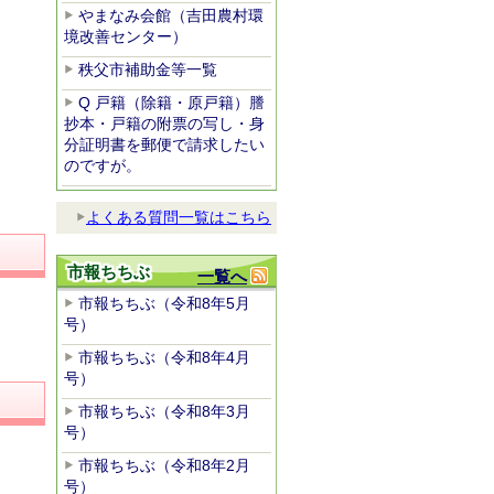
やまなみ会館（吉田農村環
境改善センター）
秩父市補助金等一覧
Q 戸籍（除籍・原戸籍）謄
抄本・戸籍の附票の写し・身
分証明書を郵便で請求したい
のですが。
よくある質問一覧はこちら
市報ちちぶ
一覧へ
市報ちちぶ（令和8年5月
号）
市報ちちぶ（令和8年4月
号）
市報ちちぶ（令和8年3月
号）
市報ちちぶ（令和8年2月
号）