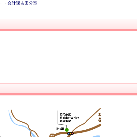
・・
会計課吉田分室