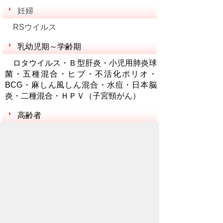
妊婦
RSウイルス
乳幼児期～学齢期
ロタウイルス・Ｂ型肝炎・小児用肺炎球
菌・五種混合・ヒブ・不活化ポリオ・
BCG・麻しん風しん混合・水痘・日本脳
炎・二種混合・ＨＰＶ（子宮頸がん）
高齢者
帯状疱疹・肺炎球菌・高齢者インフルエ
ンザ・新型コロナウイルス感染症
※用語解説についてのお問い合わせは、
Weblio
へお
願いします。
お問い合わせ先
保健医療部
保健センター
所在地/〒368-0013 秩父市永田町4-17