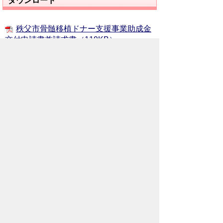
ダウンロード
秩父市骨髄移植ドナー支援事業助成金
交付申請書兼請求書（119KB）
秩父市骨髄移植ドナー支援事業助成金
交付申請書兼請求書（33KB）
お問い合わせ先
保健医療部
保健センター
所在地/〒368-0013 秩父市永田町4-17
電話番号/
0494-22-0648
FAX/ 0494-22-
5338
メールでのお問い合わせはこちらから
翻訳ツールを使用している方のメールで
のお問い合わせはこちらから
ホームページについて
サイトの使い方
ご
意見・ご要望
秩父市へのアクセス
Copyright© City of CHICHIBU