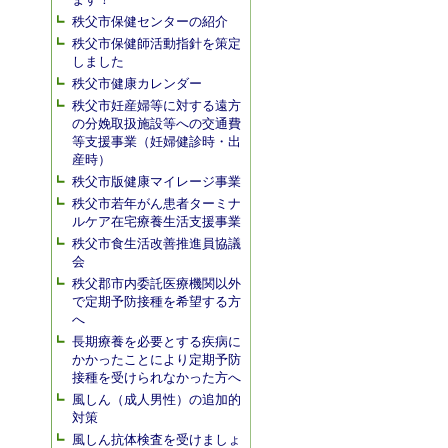
秩父市保健センターの紹介
秩父市保健師活動指針を策定
しました
秩父市健康カレンダー
秩父市妊産婦等に対する遠方
の分娩取扱施設等への交通費
等支援事業（妊婦健診時・出
産時）
秩父市版健康マイレージ事業
秩父市若年がん患者ターミナ
ルケア在宅療養生活支援事業
秩父市食生活改善推進員協議
会
秩父郡市内委託医療機関以外
で定期予防接種を希望する方
へ
長期療養を必要とする疾病に
かかったことにより定期予防
接種を受けられなかった方へ
風しん（成人男性）の追加的
対策
風しん抗体検査を受けましょ