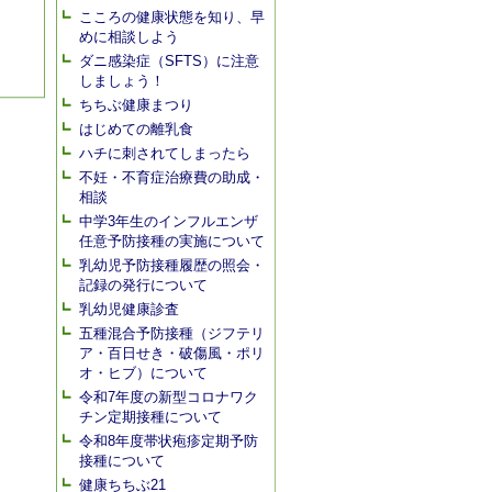
こころの健康状態を知り、早
めに相談しよう
ダニ感染症（SFTS）に注意
しましょう！
ちちぶ健康まつり
はじめての離乳食
ハチに刺されてしまったら
不妊・不育症治療費の助成・
相談
中学3年生のインフルエンザ
任意予防接種の実施について
乳幼児予防接種履歴の照会・
記録の発行について
乳幼児健康診査
五種混合予防接種（ジフテリ
ア・百日せき・破傷風・ポリ
オ・ヒブ）について
令和7年度の新型コロナワク
チン定期接種について
令和8年度帯状疱疹定期予防
接種について
健康ちちぶ21