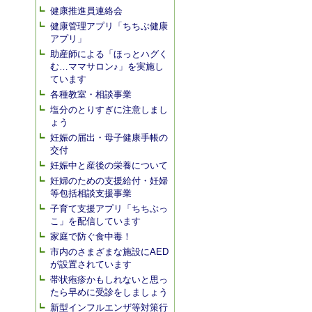
健康推進員連絡会
健康管理アプリ「ちちぶ健康
アプリ」
助産師による「ほっとハグく
む…ママサロン♪」を実施し
ています
各種教室・相談事業
塩分のとりすぎに注意しまし
ょう
妊娠の届出・母子健康手帳の
交付
妊娠中と産後の栄養について
妊婦のための支援給付・妊婦
等包括相談支援事業
子育て支援アプリ「ちちぶっ
こ」を配信しています
家庭で防ぐ食中毒！
市内のさまざまな施設にAED
が設置されています
帯状疱疹かもしれないと思っ
たら早めに受診をしましょう
新型インフルエンザ等対策行