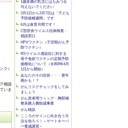
1歳未満の乳児にはちみつを
与えないでください
3月1日から3月7日は「子ども
予防接種週間」です
6月は食育月間です！
C型肝炎ウイルス抗体検査・
相談窓口
HPVワクチン（子宮頸がん予
防ワクチン）
RSウイルス感染症に対する
母子免疫ワクチンの定期予防
接種化について（令和8年4月
ンク）
1日から開始）
あなたのその症状・・・更年
期かも！？
ア相談
がんリスクチェックをしてみ
ていま
ましょう
がん患者用ウィッグ・胸部補
整具購入費助成事業
がん検診
こころのサインに向き合う方
法を知ろう！～ゲートキーパ
ー養成講習～