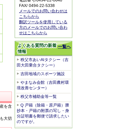
電話番号/
0494-22-0648
FAX/ 0494-22-5338
メールでのお問い合わせは
こちらから
翻訳ツールを使用している
。
方のメールでのお問い合わ
せはこちらから
よくある質問の新着
一覧へ
情報
秩父市あいAIタクシー（吉
田大田乗合タクシー）
吉田地域のスポーツ施設
やまなみ会館（吉田農村環
境改善センター）
秩父市補助金等一覧
Q 戸籍（除籍・原戸籍）謄
産を含
抄本・戸籍の附票の写し・身
分証明書を郵便で請求したい
も大切
のですが。