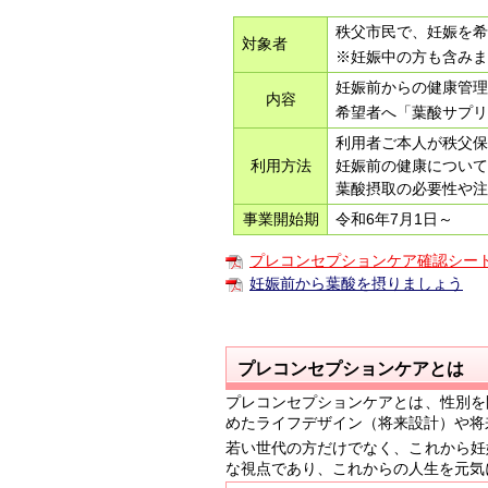
秩父市民で、妊娠を希
対象者
※妊娠中の方も含み
妊娠前からの健康管
内容
希望者へ「葉酸サプリ
利用者ご本人が秩父
利用
方法
妊娠前の健康につい
葉酸摂取の必要性や
事業開始期
令和6年7月1日～
プレコンセプションケア確認シート・
妊娠前から葉酸を摂りましょう
プレコンセプションケアとは
プレコンセプションケアとは、性別を
めたライフデザイン（将来設計）や将
若い世代の方だけでなく、これから妊
な視点であり、これからの人生を元気