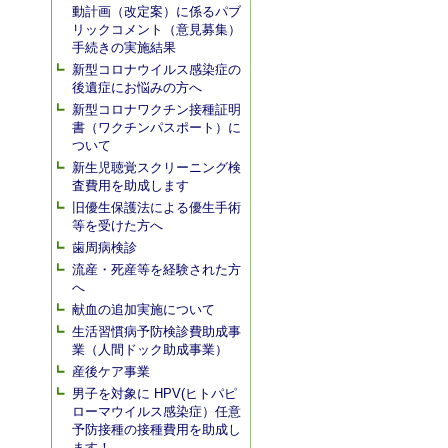
動計画（改定案）に係るパブ
リックコメント（意見募集）
手続きの実施結果
新型コロナウイルス感染症の
後遺症にお悩みの方へ
新型コロナワクチン接種証明
書（ワクチンパスポート）に
ついて
新生児聴覚スクリーニング検
査費用を助成します
旧優生保護法による優生手術
等を受けた方へ
歯周病検診
流産・死産等を経験された方
へ
献血の追加実施について
生活習慣病予防検診費助成事
業（人間ドック助成事業）
産後ケア事業
男子を対象に HPV(ヒトパピ
ローマウイルス感染症）任意
予防接種の接種費用を助成し
ます！