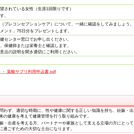
望されている女性（生涯1回限りです）
ます。
理（プレコンセプションケア）について、一緒に確認をしてみましょう
メント」75日分をプレゼントします。
保健センター窓口でお申し出ください。
て、保健師または栄養士と確認します。
注意点の説明を聞き適切にご利用ください。
 葉酸サプリ利用申込書.pdf
問わず、適切な時期に、性や健康に関する正しい知識を持ち、妊娠・出
来の健康を考えて健康管理を行う取り組みです。
娠・出産を考える方、パートナーや家族として支える立場の方にとって
に過ごすための大切な土台になります。