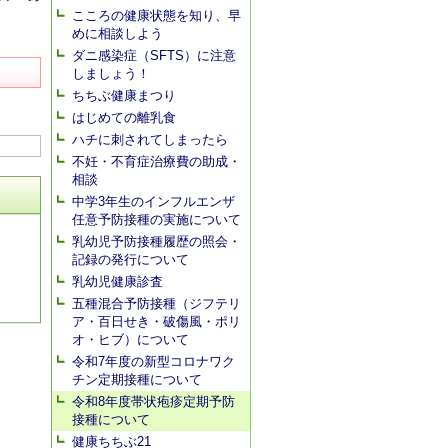
こころの健康状態を知り、早
めに相談しよう
ダニ感染症（SFTS）に注意
しましょう！
ちちぶ健康まつり
はじめての離乳食
ハチに刺されてしまったら
不妊・不育症治療費の助成・
相談
中学3年生のインフルエンザ
任意予防接種の実施について
乳幼児予防接種履歴の照会・
記録の発行について
乳幼児健康診査
五種混合予防接種（ジフテリ
ア・百日せき・破傷風・ポリ
オ・ヒブ）について
令和7年度の新型コロナワク
チン定期接種について
令和8年度帯状疱疹定期予防
接種について
健康ちちぶ21