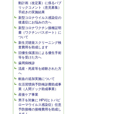
動計画（改定案）に係るパブ
リックコメント（意見募集）
手続きの実施結果
新型コロナウイルス感染症の
後遺症にお悩みの方へ
新型コロナワクチン接種証明
書（ワクチンパスポート）に
ついて
新生児聴覚スクリーニング検
査費用を助成します
旧優生保護法による優生手術
等を受けた方へ
歯周病検診
流産・死産等を経験された方
へ
献血の追加実施について
生活習慣病予防検診費助成事
業（人間ドック助成事業）
産後ケア事業
男子を対象に HPV(ヒトパピ
ローマウイルス感染症）任意
予防接種の接種費用を助成し
ます！