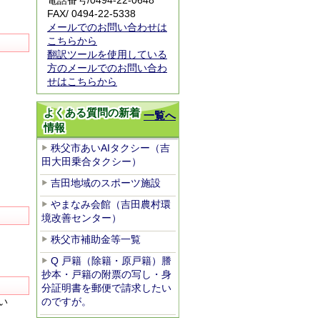
電話番号/
0494-22-0648
FAX/ 0494-22-5338
メールでのお問い合わせは
こちらから
翻訳ツールを使用している
方のメールでのお問い合わ
せはこちらから
よくある質問の新着
一覧へ
情報
秩父市あいAIタクシー（吉
田大田乗合タクシー）
吉田地域のスポーツ施設
やまなみ会館（吉田農村環
境改善センター）
秩父市補助金等一覧
Q 戸籍（除籍・原戸籍）謄
抄本・戸籍の附票の写し・身
分証明書を郵便で請求したい
い
のですが。