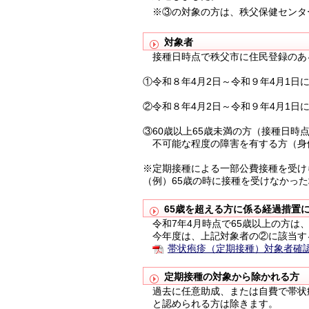
※③の対象の方は、秩父保健センタ
対象者
接種日時点で秩父市に住民登録のあ
①令和８年4月2日～令和９年4月1日に
②令和８年4月2日～令和９年4月1日に7
③60歳以上65歳未満の方（接種日
不可能な程度の障害を有する方（身
※定期接種による一部公費接種を受け
（例）65歳の時に接種を受けなかった
65歳を超える方に係る経過措置
令和7年4月時点で65歳以上の方は
今年度は、上記対象者の②に該当す
帯状疱疹（定期接種）対象者確認表
定期接種の対象から除かれる方
過去に任意助成、または自費で帯状
と認められる方は除きます。