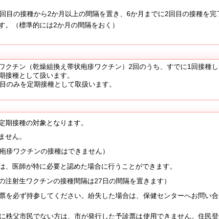
回目の接種から2か月以上の間隔を置き、6か月までに2回目の接種を完
。（標準的には2か月の間隔をおく）
クチン（乾燥組換え帯状疱疹ワクチン）2回のうち、すでに1回接種し
期接種として扱います。
回目のみを定期接種として取扱います。
定期接種の対象となります。
ません。
状疱疹ワクチンの接種はできません）
は、医師が特に必要と認めた場合に行うことができます。
の注射生ワクチンの接種間隔は27日の間隔を置きます）
票を必ず持参してください。紛失した場合は、保健センターへお問い合
に秩父市民でない方は、市が発行した予診票は使用できません。住民登