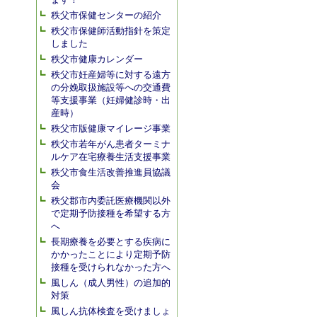
秩父市保健センターの紹介
秩父市保健師活動指針を策定
しました
秩父市健康カレンダー
秩父市妊産婦等に対する遠方
の分娩取扱施設等への交通費
等支援事業（妊婦健診時・出
産時）
秩父市版健康マイレージ事業
秩父市若年がん患者ターミナ
ルケア在宅療養生活支援事業
秩父市食生活改善推進員協議
会
秩父郡市内委託医療機関以外
で定期予防接種を希望する方
へ
長期療養を必要とする疾病に
かかったことにより定期予防
接種を受けられなかった方へ
風しん（成人男性）の追加的
対策
風しん抗体検査を受けましょ