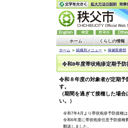
ホーム
くらしの情報
ホーム
組織別メニュー
保健医療部
令和8年度帯状疱疹定期予防
令和８年度の対象者が定期予
す。
（期間を過ぎて接種した場合
い。）
令和7年4月より帯状疱疹予防接種は
令和6年度に帯状疱疹任意予防接種費
郵送しました。