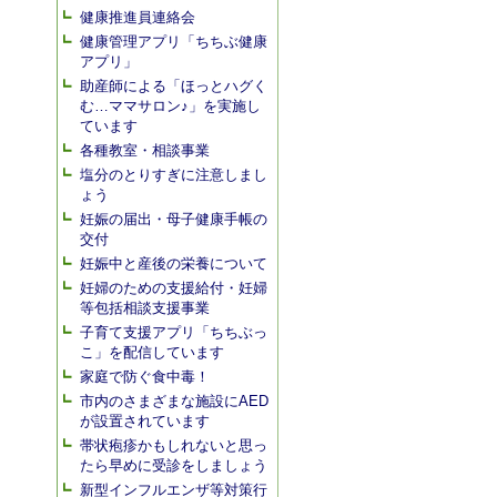
健康推進員連絡会
健康管理アプリ「ちちぶ健康
アプリ」
助産師による「ほっとハグく
む…ママサロン♪」を実施し
ています
各種教室・相談事業
塩分のとりすぎに注意しまし
ょう
妊娠の届出・母子健康手帳の
交付
妊娠中と産後の栄養について
妊婦のための支援給付・妊婦
等包括相談支援事業
子育て支援アプリ「ちちぶっ
こ」を配信しています
家庭で防ぐ食中毒！
市内のさまざまな施設にAED
が設置されています
帯状疱疹かもしれないと思っ
たら早めに受診をしましょう
新型インフルエンザ等対策行