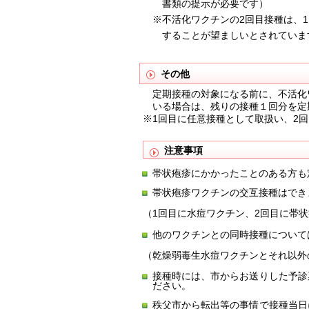
書類の提示が必要です）
※不活化ワクチンの2回目接種は、1
することが望ましいとされています
その他
定期接種の対象になる前に、不活化ワ
いる場合は、残りの接種１回分を定
※1回目に任意接種として取扱い、2
注意事項
帯状疱疹にかかったことのある方も
帯状疱疹ワクチンの交互接種はでき
（1回目に水痘ワクチン、2回目に帯
他のワクチンとの同時接種について
（乾燥弱毒生水痘ワクチンとそれ以外
接種時には、市からお送りした予診
ださい。
秩父市から転出等の事情で接種当日