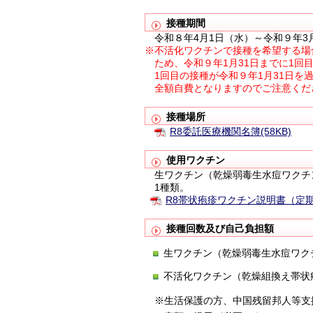
接種期間
令和８年4月1日（水）～令和９年3月
※不活化ワクチンで接種を希望する場
ため、
令和９年1月31日までに1回
1回目の接種が令和９年1月31日を
全額自費となりますのでご注意くだ
接種場所
R8委託医療機関名簿(58KB)
使用ワクチン
生ワクチン（乾燥弱毒生水痘ワクチ
1種類。
R8帯状疱疹ワクチン説明書（定期
接種回数及び自己負担額
生ワクチン（乾燥弱毒生水痘ワ
不活化ワクチン（乾燥組換え帯状疱
※生活保護の方、中国残留邦人等支