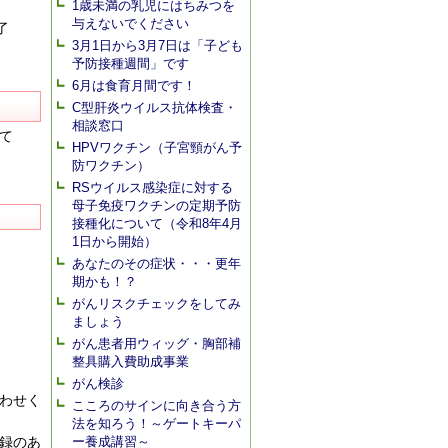
1歳未満の乳児にはちみつを
与えないでください
了
3月1日から3月7日は「子ども
予防接種週間」です
6月は食育月間です！
C型肝炎ウイルス抗体検査・
相談窓口
て
HPVワクチン（子宮頸がん予
防ワクチン）
RSウイルス感染症に対する
母子免疫ワクチンの定期予防
接種化について（令和8年4月
1日から開始）
あなたのその症状・・・更年
期かも！？
がんリスクチェックをしてみ
ましょう
がん患者用ウィッグ・胸部補
整具購入費助成事業
がん検診
わせく
こころのサインに向き合う方
法を知ろう！～ゲートキーパ
録のあ
ー養成講習～