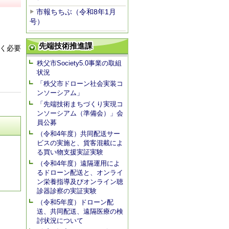
市報ちちぶ（令和8年1月
号）
先端技術推進課
く必要
秩父市Society5.0事業の取組
状況
「秩父市ドローン社会実装コ
ンソーシアム」
「先端技術まちづくり実現コ
ンソーシアム（準備会）」会
員公募
（令和4年度）共同配送サー
ビスの実施と、貨客混載によ
る買い物支援実証実験
（令和4年度）遠隔運用によ
るドローン配送と、オンライ
ン栄養指導及びオンライン聴
診器診察の実証実験
（令和5年度）ドローン配
送、共同配送、遠隔医療の検
討状況について