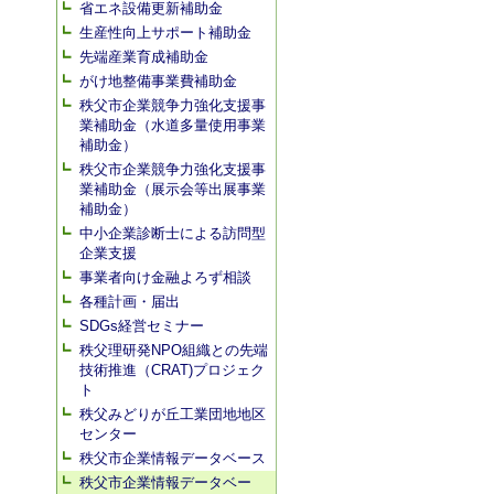
省エネ設備更新補助金
生産性向上サポート補助金
先端産業育成補助金
がけ地整備事業費補助金
秩父市企業競争力強化支援事
業補助金（水道多量使用事業
補助金）
秩父市企業競争力強化支援事
業補助金（展示会等出展事業
補助金）
中小企業診断士による訪問型
企業支援
事業者向け金融よろず相談
各種計画・届出
SDGs経営セミナー
秩父理研発NPO組織との先端
技術推進（CRAT)プロジェク
ト
秩父みどりが丘工業団地地区
センター
秩父市企業情報データベース
秩父市企業情報データベー