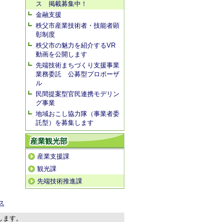
ス 掲載募集中！
金融支援
秩父市産業技術者・技能者顕
彰制度
秩父市の魅力を紹介するVR
動画を公開します
先端技術まちづくり支援事業
業務委託 公募型プロポーザ
ル
民間提案型官民連携モデリン
グ事業
地域おこし協力隊（事業者委
託型）を募集します
産業観光部
産業支援課
観光課
先端技術推進課
ス
します。