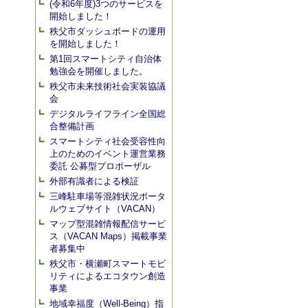
(令和6年度)3つのサービスを
開始しました！
秩父市ダッシュボードの運用
を開始しました！
第1回スマートシティ自治体
勉強会を開催しました。
秩父市未来技術社会実装協議
会
デジタルライフライン全国総
合整備計画
スマートシティ社会受容性向
上のためのイベント運営業務
委託 公募型プロポーザル
外部有識者による検証
三峰駐車場等混雑状況ポータ
ルウェブサイト（VACAN）
マップ型混雑情報配信サービ
ス（VACAN Maps）掲載事業
者募集中
秩父市・横瀬町スマートモビ
リティによるエコタウン創造
事業
地域幸福度（Well-Being）指