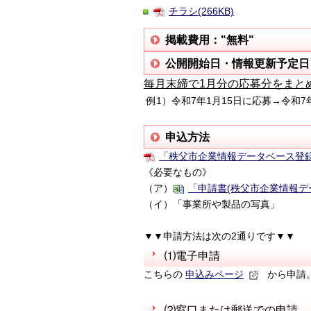
チラシ(266KB)
掲載費用："無料"
公開開始日・情報更新予定日
毎月末締で1月分の応募分をまと
例1）令和7年1月15日に応募→令和7
申込方法
「秩父市企業情報データベース登録に
《必要なもの》
（ア）
「申請書(秩父市企業情報デー
（イ）「事業所や製品の写真」
▼▼申請方法は次の2通りです▼▼
⑴電子申請
こちらの
申込みページ
から申請
⑵窓口または郵送での申請