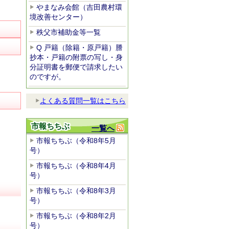
やまなみ会館（吉田農村環
境改善センター）
秩父市補助金等一覧
Q 戸籍（除籍・原戸籍）謄
抄本・戸籍の附票の写し・身
分証明書を郵便で請求したい
のですが。
よくある質問一覧はこちら
市報ちちぶ
一覧へ
市報ちちぶ（令和8年5月
号）
市報ちちぶ（令和8年4月
号）
市報ちちぶ（令和8年3月
号）
市報ちちぶ（令和8年2月
号）