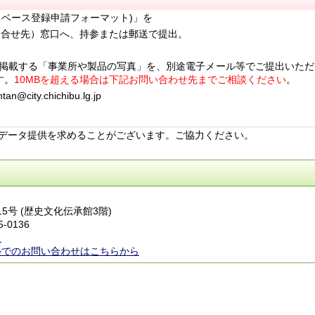
タベース登録申請フォーマット)」
を
問合せ先）窓口へ、持参または郵送で提出。
掲載する「事業所や製品の写真」を、別途電子メール等でご提出いただ
す。
10MBを超える場合は下記お問い合わせ先までご相談ください
。
y.chichibu.lg.jp
データ提供を求めることがございます。ご協力ください。
15号 (歴史文化伝承館3階)
5-0136
ら
ルでのお問い合わせはこちらから