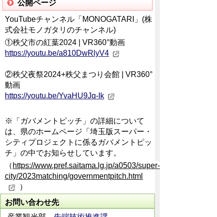
公開ページ
YouTubeチャンネル「MONOGATARI」(株
式会社モノガタリのチャンネル)
①秩父市の紅葉2024 | VR360°動画
https://youtu.be/a810DwRlyV4
②秩父夜祭2024+秩父まつり会館 | VR360°
動画
https://youtu.be/YvaHU9Jq-Ik
※「ガバメントピッチ」の詳細について
は、県のホームページ「埼玉版スーパー・
シティプロジェクトに係るガバメントピッ
チ」の中でお知らせしています。
（
https://www.pref.saitama.lg.jp/a0503/super-
city/2023matching/governmentpitch.html
）
お問い合わせ先
産業観光部
先端技術推進課