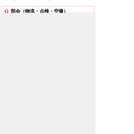
部会（物流・点検・空撮）
物流
【第1回部会】
資料
議事録
【第2回部会】
資料
議事録
点検
【第1回部会】
資料
議事録