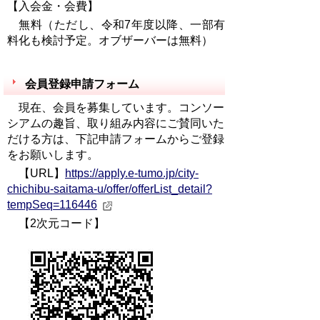
【入会金・会費】
無料（ただし、令和7年度以降、一部有
料化も検討予定。オブザーバーは無料）
会員登録申請フォーム
現在、会員を募集しています
。コンソー
シアムの趣旨、取り組み内容にご賛同いた
だける方は、下記申請フォームからご登録
をお願いします。
【URL】
https://apply.e-tumo.jp/city-
chichibu-saitama-u/offer/offerList_detail?
tempSeq=116446
【2次元コード】