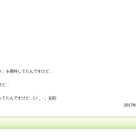
ス」を期待してたんですけど…
けど…
たんですけど…(ノ_・。)(涙)
2017