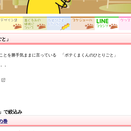
ごと」
ことを勝手気ままに言っている 「ポテくまくんのひとりごと」
・・
」で絞込み
の巻