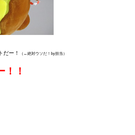
トだー！
（←絶対ウソだ！by担当）
ー！！