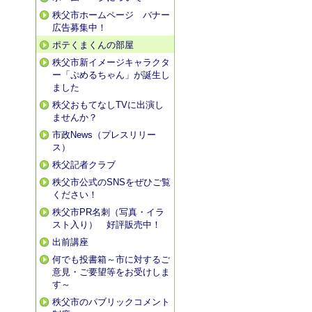
秩父市ホームページ バナー
広告募集中！
ポテくまくんの部屋
秩父市新イメージキャラクタ
ー「ぷめるちゃん」が誕生し
ました
秩父おもてなしTVに出演し
ませんか？
市政News（プレスリリー
ス）
秩父記者クラブ
秩父市公式のSNSをぜひご覧
ください！
秩父市PR名刺（写真・イラ
スト入り） 好評販売中！
出前講座
何でも投書箱～市に対するご
意見・ご要望等をお受けしま
す～
秩父市のパブリックコメント