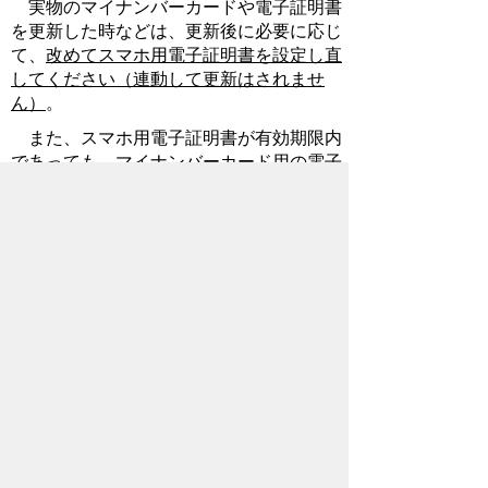
実物のマイナンバーカードや電子証明書
を更新した時などは、更新後に必要に応じ
て、
改めてスマホ用
電子証明書を設定し直
してください（連動して更新はされませ
ん）
。
また、スマホ用電子証明書が有効期限内
であっても、マイナンバーカード用の電子
証明書が失効したときは、スマホ用電子証
明書も連動して失効します。
お問い合わせ先
市民部
市民課
所在地/〒368-8686 秩父市熊木町8番15
号 (秩父市役所本庁舎1階)
電話番号/
0494-22-5348
FAX/ 0494-23-
4248
メールでのお問い合わせはこちらから
翻訳ツールを使用している方のメールで
のお問い合わせはこちらから