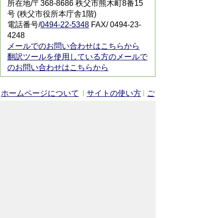
所在地/〒368-8686 秩父市熊木町8番15
号 (秩父市役所本庁舎1階)
電話番号/
0494-22-5348
FAX/ 0494-23-
4248
メールでのお問い合わせはこちらから
翻訳ツールを使用している方のメールで
のお問い合わせはこちらから
ホームページについて
サイトの使い方
ご
意見・ご要望
秩父市へのアクセス
Copyright© City of CHICHIBU
All Rights Reserved.
掲載記事、写真の無断転載を禁止します。
秩父市役所（法人番号：1000020112071）
〒368-8686
埼玉県秩父市熊木町8番15号
電話：
0494-22-2211
（代表）
通常開庁時間：8時30分～17時15分