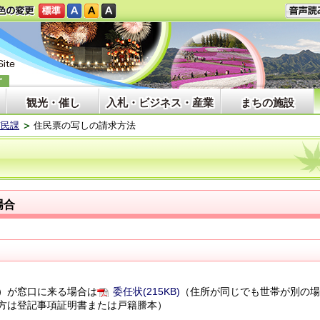
観光・催し
入札・ビジネス・産業
まちの施設
市民課
住民票の写しの請求方法
場合
）が窓口に来る場合は
委任状(215KB)
（住所が同じでも世帯が別の
方は登記事項証明書または戸籍謄本）