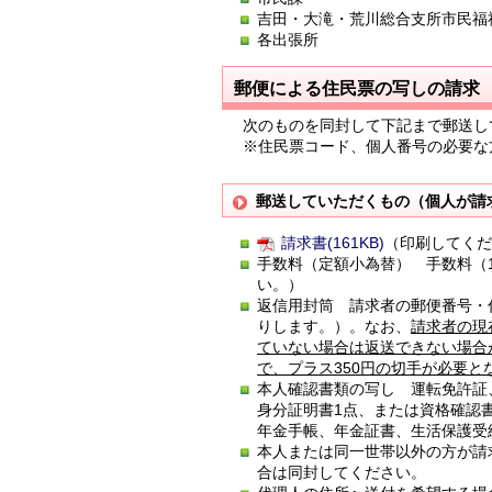
吉田・大滝・荒川総合支所市民福
各出張所
郵便による住民票の写しの請求
次のものを同封して下記まで郵送し
※住民票コード、個人番号の必要な
郵送していただくもの（個人が請
請求書(161KB)
（印刷してく
手数料（定額小為替） 手数料（
い。）
返信用封筒 請求者の郵便番号・
りします。）。なお、
請求者の現
ていない場合は返送できない場合
で、プラス350円の切手が必要と
本人確認書類の写し 運転免許証
身分証明書1点、または資格確認
年金手帳、年金証書、生活保護受
本人または同一世帯以外の方が請
合は同封してください。