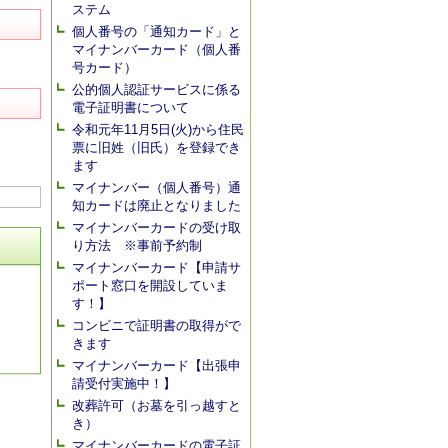
ステム
個人番号の「通知カード」と
マイナンバーカード（個人番
号カード）
公的個人認証サービスに係る
電子証明書について
令和元年11月5日(火)から住民
票に旧姓（旧氏）を登録でき
ます
マイナンバー（個人番号）通
知カードは廃止となりました
マイナンバーカードの受け取
り方法 ※事前予約制
マイナンバーカード【申請サ
ポート窓口を開設していま
す！】
コンビニで証明書の取得がで
きます
マイナンバーカード【出張申
請受付実施中！】
改葬許可（お墓を引っ越すと
き）
マイナンバーカードの電子証