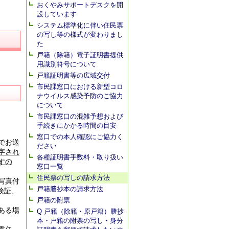
おくやみサポートデスクを開
設しています
システム標準化に伴い住民票
の写し等の様式が変わりまし
た
戸籍（除籍）電子証明書提供
用識別符号について
戸籍証明書等の広域交付
市民課窓口における新型コロ
ナウイルス感染予防のご協力
について
市民課窓口の混雑予想および
さ
手続きにかかる時間の目安
窓口での本人確認にご協力く
でお送
ださい
字され
各種証明書手数料・取り扱い
すの
窓口一覧
住民票の写しの請求方法
写真付
戸籍謄抄本の請求方法
険証、
戸籍の附票
ある場
Q 戸籍（除籍・原戸籍）謄抄
本・戸籍の附票の写し・身分