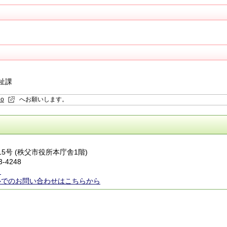
祉課
io
へお願いします。
番15号 (秩父市役所本庁舎1階)
3-4248
ら
ルでのお問い合わせはこちらから