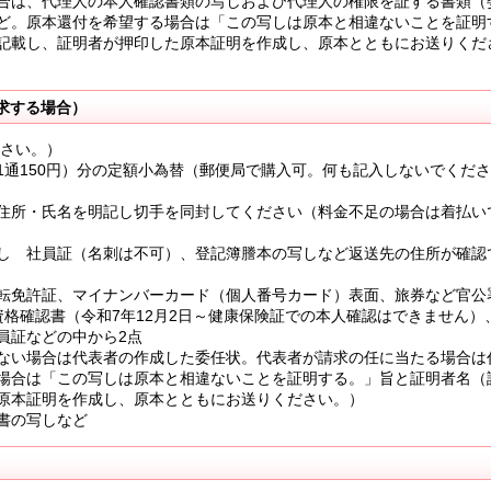
合は、代理人の本人確認書類の写しおよび代理人の権限を証する書類（
ど。原本還付を希望する場合は「この写しは原本と相違ないことを証明
記載し、証明者が押印した原本証明を作成し、原本とともにお送りくだ
求する場合）
ださい。）
1通150円）分の定額小為替（郵便局で購入可。何も記入しないでくだ
住所・氏名を明記し切手を同封してください（料金不足の場合は着払い
し 社員証（名刺は不可）、登記簿謄本の写しなど返送先の住所が確認
転免許証、マイナンバーカード（個人番号カード）表面、旅券など官公
資格確認書（令和7年12月2日～健康保険証での本人確認はできません）
員証などの中から2点
ない場合は代表者の作成した委任状。代表者が請求の任に当たる場合は
場合は「この写しは原本と相違ないことを証明する。」旨と証明者名（
原本証明を作成し、原本とともにお送りください。）
書の写しなど