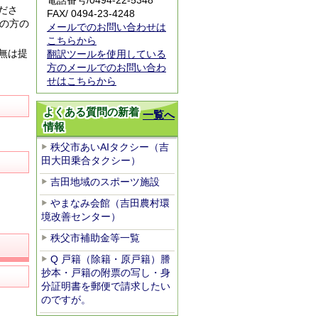
電話番号/
0494-22-5348
ださ
FAX/ 0494-23-4248
の方の
メールでのお問い合わせは
こちらから
無は提
翻訳ツールを使用している
方のメールでのお問い合わ
せはこちらから
よくある質問の新着
一覧へ
情報
秩父市あいAIタクシー（吉
田大田乗合タクシー）
吉田地域のスポーツ施設
やまなみ会館（吉田農村環
境改善センター）
秩父市補助金等一覧
Q 戸籍（除籍・原戸籍）謄
抄本・戸籍の附票の写し・身
分証明書を郵便で請求したい
のですが。