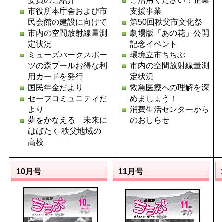
委員のご紹介
ご活用ください！企業
市役所本庁舎および市
支援事業
民会館の建設に向けて
第50回秩父市文化祭
市内の空間放射線量測
劇場版「あの花」公開
定状況
記念イベント
ミューズパークスポー
環境立市ちちぶ
ツの森プールお得な利
市内の空間放射線量測
用カードを発行
定状況
国民年金だより
救急医療への理解を深
セーフコミュニティだ
めましょう！
より
消費生活センターから
夢をかなえる 未来に
のおしらせ
はばたく 秩父地域の
高校
10月号
11月号