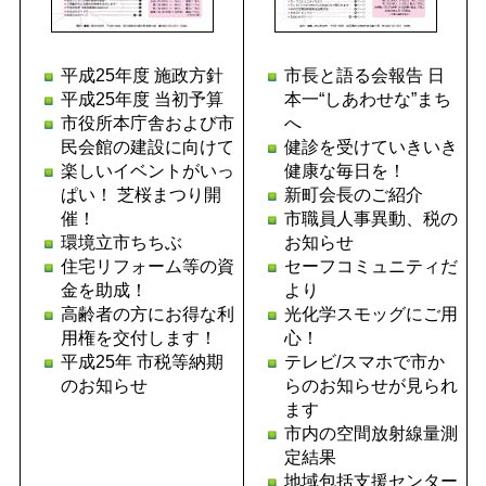
平成25年度 施政方針
市長と語る会報告 日
平成25年度 当初予算
本一“しあわせな”まち
市役所本庁舎および市
へ
民会館の建設に向けて
健診を受けていきいき
楽しいイベントがいっ
健康な毎日を！
ぱい！ 芝桜まつり開
新町会長のご紹介
催！
市職員人事異動、税の
環境立市ちちぶ
お知らせ
住宅リフォーム等の資
セーフコミュニティだ
金を助成！
より
高齢者の方にお得な利
光化学スモッグにご用
用権を交付します！
心！
平成25年 市税等納期
テレビ/スマホで市か
のお知らせ
らのお知らせが見られ
ます
市内の空間放射線量測
定結果
地域包括支援センター