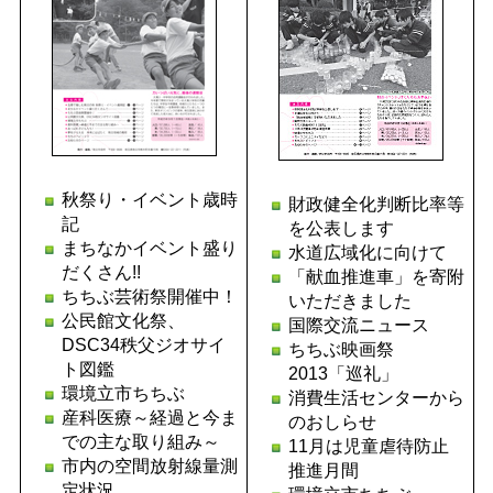
秋祭り・イベント歳時
財政健全化判断比率等
記
を公表します
まちなかイベント盛り
水道広域化に向けて
だくさん!!
「献血推進車」を寄附
ちちぶ芸術祭開催中！
いただきました
公民館文化祭、
国際交流ニュース
DSC34秩父ジオサイ
ちちぶ映画祭
ト図鑑
2013「巡礼」
環境立市ちちぶ
消費生活センターから
産科医療～経過と今ま
のおしらせ
での主な取り組み～
11月は児童虐待防止
市内の空間放射線量測
推進月間
定状況