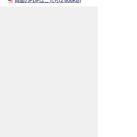
両面のPDFはこちら(2,606KB)
お問い合わせ先
企画政策部
秘書広報課
所在地/〒368-8686 秩父市熊木町8番15
号 (秩父市役所本庁舎3階)
電話番号/0494-22-2505 FAX/0494-24-
7272
メールでのお問い合わせはこちらから
翻訳ツールを使用している方のメールで
のお問い合わせはこちらから
ホームページについて
サイトの使い方
ご
意見・ご要望
秩父市へのアクセス
Copyright© City of CHICHIBU
All Rights Reserved.
掲載記事、写真の無断転載を禁止します。
秩父市役所（法人番号：1000020112071）