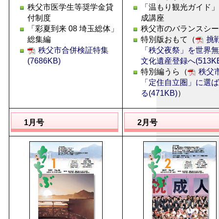
秩父市医学生等奨学金貸
「温もり観光ガイド」
付制度
成講座
「彩夏到来 08 埼玉総体」
秩父市のバランスシー
総集編
特別版おもて（
挑
秩父市合併検証特集
「秩父夜祭」を世界無
(7686KB)
文化遺産登録へ(513KB
特別編うら（
秩父
「定住自立圏」に選ば
る(471KB)
）
1月号
2月号