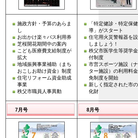
施政方針・予算のあらま
「特定健診・特定保健
し
導」がスタート
お出かけ楽々バス利用券
住宅用火災警報器を設
芝桜開花期間中の案内
しましょう！
こども医療費支給制度が
秩父市医学生等奨学金
拡大
付制度
地域振興事業補助（まち
市営スポーツ施設（ナ
おこしお助け資金）制度
ター施設）の利用料金
住宅リフォーム資金助成
免制度を開始
事業
新しく指定された市の
秩父市職員人事異動
化財
7月号
8月号