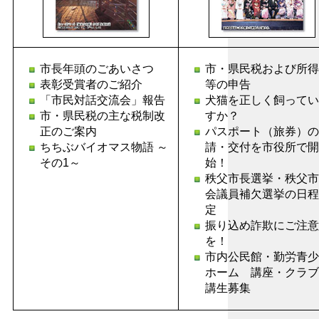
市長年頭のごあいさつ
市・県民税および所得
表彰受賞者のご紹介
等の申告
「市民対話交流会」報告
犬猫を正しく飼ってい
市・県民税の主な税制改
すか？
正のご案内
パスポート（旅券）の
ちちぶバイオマス物語 ～
請・交付を市役所で開
その1～
始！
秩父市長選挙・秩父市
会議員補欠選挙の日程
定
振り込め詐欺にご注意
を！
市内公民館・勤労青少
ホーム 講座・クラブ
講生募集