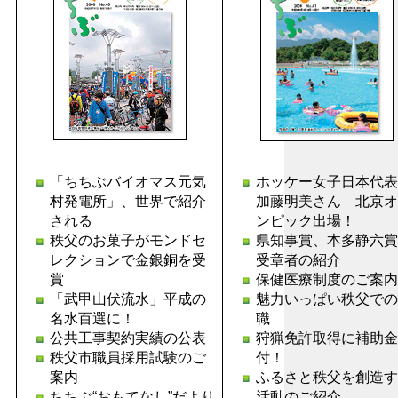
「ちちぶバイオマス元気
ホッケー女子日本代
村発電所」、世界で紹介
加藤明美さん 北京オ
される
ンピック出場！
秩父のお菓子がモンドセ
県知事賞、本多静六
レクションで金銀銅を受
受章者の紹介
賞
保健医療制度のご案内
「武甲山伏流水」平成の
魅力いっぱい秩父での
名水百選に！
職
公共工事契約実績の公表
狩猟免許取得に補助金
秩父市職員採用試験のご
付！
案内
ふるさと秩父を創造す
ちちぶ“おもてなし”だより
活動のご紹介