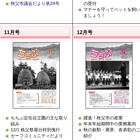
秩父市議会だより第29号
の受付
マナーを守ってペットを飼
ましょう！
11月号
12月号
ちちぶ定住自立圏の主な取り
躍進！秩父市の産業
組み
年末年始期間中の業務案内
12/1 秩父祭屋台特別曳行
秋の叙勲・褒章、各表彰の
セーフコミュニティだより
紹介