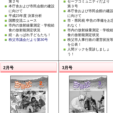
第２号
セーフコミュニティだよ
本庁舎および市民会館の建設
第３号
に向けて
本庁舎および市民会館の建
平成23年度 決算分析
に向けて
国際交流ニュース
市・県民税 申告の準備をお
市内の放射線量測定・学校給
れなく！
食の放射能測定状況
市内の放射線量測定・学校
続・あっぱれ子どもたち！
食の放射能測定状況
秩父市議会だより第30号
秩父市人事行政の運営状況
を公表！
人間ドックを受診しましょ
う！
2月号
3月号