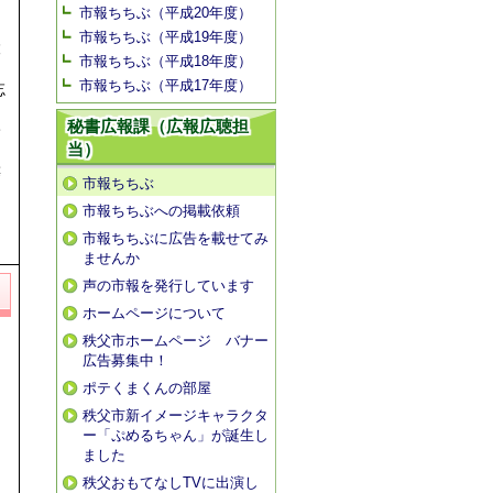
り
市報ちちぶ（平成20年度）
市報ちちぶ（平成19年度）
設
市報ちちぶ（平成18年度）
市報ちちぶ（平成17年度）
忘
秘書広報課（広報広聴担
給
当）
等
市報ちちぶ
市報ちちぶへの掲載依頼
市報ちちぶに広告を載せてみ
ませんか
声の市報を発行しています
ホームページについて
秩父市ホームページ バナー
広告募集中！
ポテくまくんの部屋
秩父市新イメージキャラクタ
ー「ぷめるちゃん」が誕生し
ました
秩父おもてなしTVに出演し