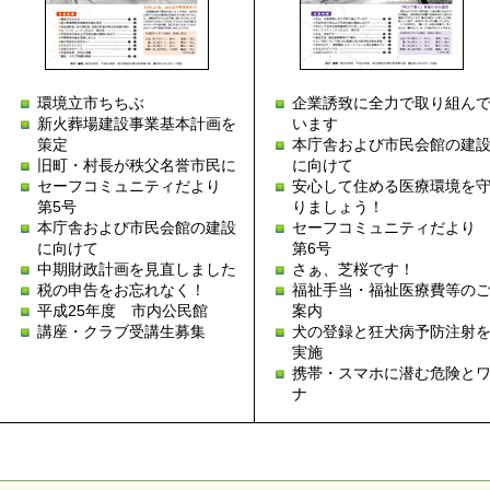
環境立市ちちぶ
企業誘致に全力で取り組ん
新火葬場建設事業基本計画を
います
策定
本庁舎および市民会館の建
旧町・村長が秩父名誉市民に
に向けて
セーフコミュニティだより
安心して住める医療環境を
第5号
りましょう！
本庁舎および市民会館の建設
セーフコミュニティだよ
に向けて
第6号
中期財政計画を見直しました
さぁ、芝桜です！
税の申告をお忘れなく！
福祉手当・福祉医療費等の
平成25年度 市内公民館
案内
講座・クラブ受講生募集
犬の登録と狂犬病予防注射
実施
携帯・スマホに潜む危険と
ナ