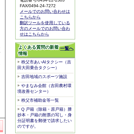
電話番号/0494-22-2505
FAX/0494-24-7272
メールでのお問い合わせは
こちらから
翻訳ツールを使用している
方のメールでのお問い合わ
せはこちらから
よくある質問の新着
表
一覧へ
情報
館
秩父市あいAIタクシー（吉
介
田大田乗合タクシー）
内
吉田地域のスポーツ施設
やまなみ会館（吉田農村環
森
境改善センター）
秩父市補助金等一覧
Q 戸籍（除籍・原戸籍）謄
抄本・戸籍の附票の写し・身
分証明書を郵便で請求したい
のですが。