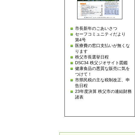
市長新年のごあいさつ
セーフコミュニティだより
第4号
医療費の窓口支払いが無くな
ります
秩父市長選挙日程
DSC34 秩父ジオサイト図鑑
健康食品の悪質な販売に気を
つけて！
市県民税の主な税制改正、申
告日程
23年度決算 秩父市の連結財務
諸表