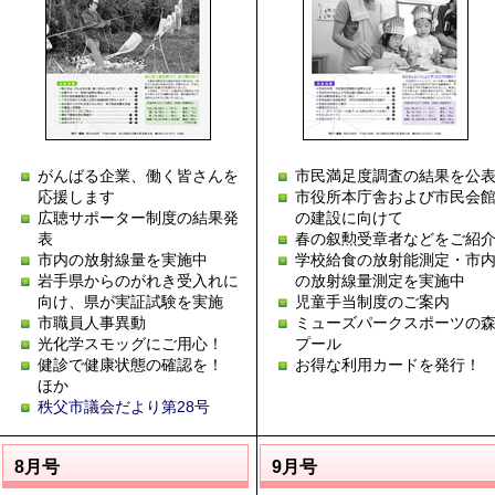
がんばる企業、働く皆さんを
市民満足度調査の結果を公
応援します
市役所本庁舎および市民会
広聴サポーター制度の結果発
の建設に向けて
表
春の叙勲受章者などをご紹
市内の放射線量を実施中
学校給食の放射能測定・市
岩手県からのがれき受入れに
の放射線量測定を実施中
向け、県が実証試験を実施
児童手当制度のご案内
市職員人事異動
ミューズパークスポーツの
光化学スモッグにご用心！
プール
健診で健康状態の確認を！
お得な利用カードを発行！
ほか
秩父市議会だより第28号
8月号
9月号