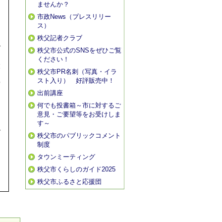
ませんか？
市政News（プレスリリー
ス）
秩父記者クラブ
で
秩父市公式のSNSをぜひご覧
ください！
設
秩父市PR名刺（写真・イラ
スト入り） 好評販売中！
守
出前講座
り
何でも投書箱～市に対するご
意見・ご要望等をお受けしま
す～
ご
秩父市のパブリックコメント
制度
を
タウンミーティング
ワ
秩父市くらしのガイド2025
秩父市ふるさと応援団