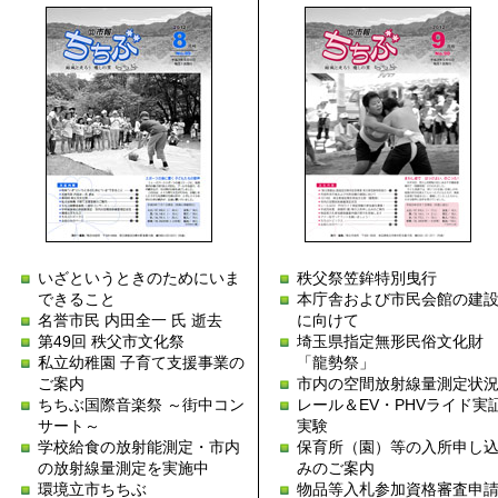
いざというときのためにいま
秩父祭笠鉾特別曳行
できること
本庁舎および市民会館の建
名誉市民 内田全一 氏 逝去
に向けて
第49回 秩父市文化祭
埼玉県指定無形民俗文化財
私立幼稚園 子育て支援事業の
「龍勢祭」
ご案内
市内の空間放射線量測定状
ちちぶ国際音楽祭 ～街中コン
レール＆EV・PHVライド実
サート～
実験
学校給食の放射能測定・市内
保育所（園）等の入所申し
の放射線量測定を実施中
みのご案内
環境立市ちちぶ
物品等入札参加資格審査申