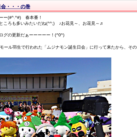
日会・・・の巻
(#^.^#) 春本番！
ころも多いみたいだね(^^;) ♪お花見～、お花見～♬
グの更新だぁーーーーー！(^0^)
ンモール羽生で行われた「ムジナモン誕生日会」に行って来たから、その