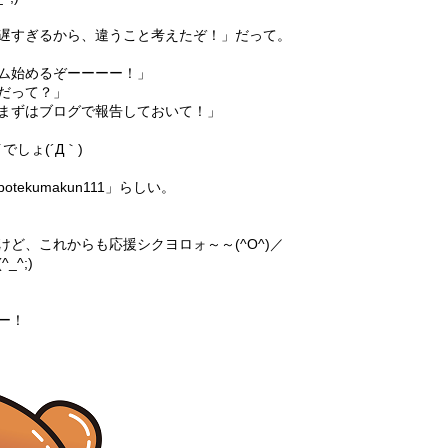
遅すぎるから、違うこと考えたぞ！」だって。
ム始めるぞーーーー！」
だって？」
まずはブログで報告しておいて！」
でしょ(´Д｀)
ekumakun111」らしい。
ど、これからも応援シクヨロォ～～(^O^)／
^;)
ー！