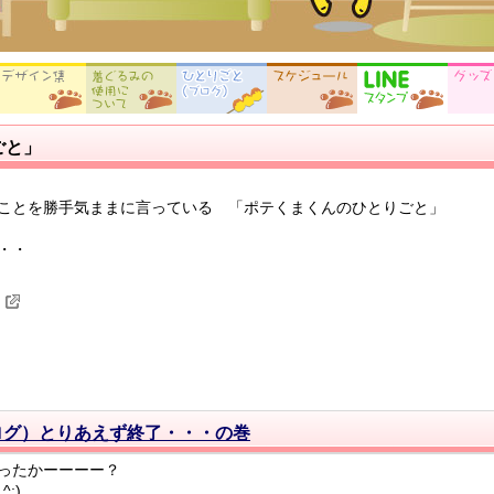
ごと」
ことを勝手気ままに言っている 「ポテくまくんのひとりごと」
・・
ログ）とりあえず終了・・・の巻
ったかーーーー？
;)