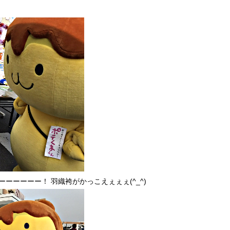
ーーーーー！ 羽織袴がかっこえぇぇぇ(^_^)