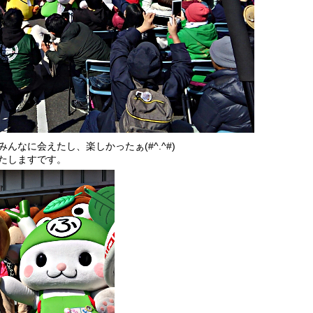
なに会えたし、楽しかったぁ(#^.^#)
たしますです。