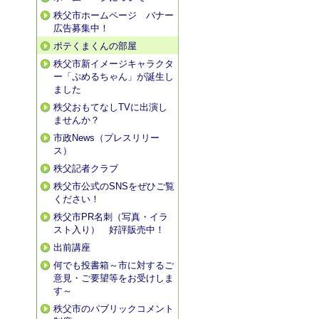
秩父市ホームページ バナー
広告募集中！
ポテくまくんの部屋
秩父市新イメージキャラクタ
ー「ぷめるちゃん」が誕生し
ました
秩父おもてなしTVに出演し
ませんか？
市政News（プレスリリー
ス）
秩父記者クラブ
秩父市公式のSNSをぜひご覧
ください！
秩父市PR名刺（写真・イラ
スト入り） 好評販売中！
出前講座
何でも投書箱～市に対するご
意見・ご要望等をお受けしま
す～
秩父市のパブリックコメント