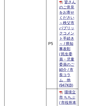
皆さん
のご意見
をお寄せ
ください
～秩父市
パブリッ
クコメン
ト手続き
P5
～ / 県知
事表彰
/ 民生委
員・児童
委員のご
紹介 / 市
長コラ
ム 他
(947KB)
環境立
市 ちちぶ
/ 市役所本