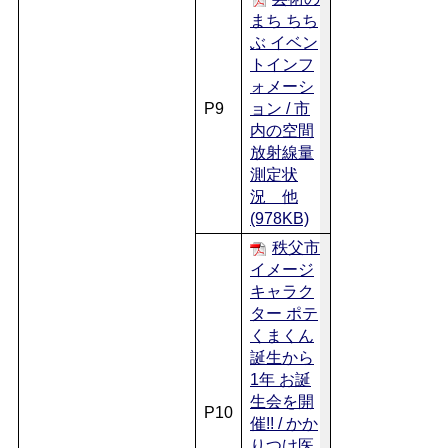
まち ちち
ぶ イベン
トインフ
ォメーシ
P9
ョン / 市
内の空間
放射線量
測定状
況 他
(978KB)
秩父市
イメージ
キャラク
ター ポテ
くまくん
誕生から
1年 お誕
生会を開
P10
催!! / かか
りつけ医