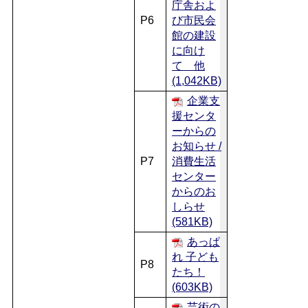
庁舎およ
P6
び市民会
館の建設
に向け
て 他
(1,042KB)
企業支
援センタ
ーからの
お知らせ /
P7
消費生活
センター
からのお
しらせ
(581KB)
あっぱ
れ 子ども
P8
たち！
(603KB)
芸術の