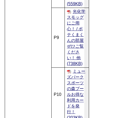
(559KB)
光化学
スモッグ
にご用
心！ / ポ
テくまく
P9
んの部屋
ぜひご覧
くださ
い！ 他
(738KB)
ミュー
ズパーク
スポーツ
の森プー
P10
ルお得な
利用カー
ドを発
行！
(203KB)