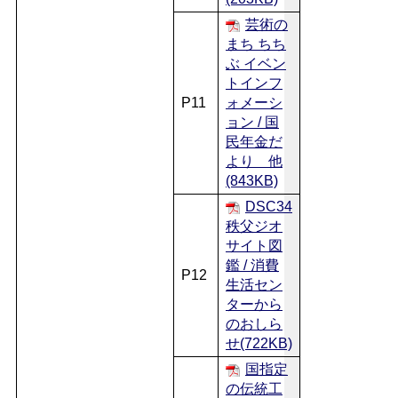
芸術の
まち ちち
ぶ イベン
トインフ
P11
ォメーシ
ョン / 国
民年金だ
より 他
(843KB)
DSC34
秩父ジオ
サイト図
鑑 / 消費
P12
生活セン
ターから
のおしら
せ(722KB)
国指定
の伝統工