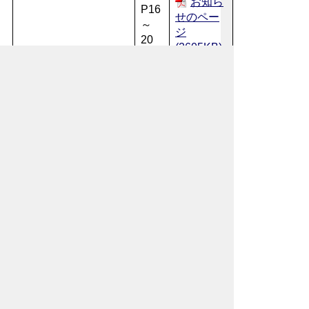
お知ら
P16
せのペー
～
ジ
20
(2605KB)
図書館
だより /
P21
相談 / 他
(506KB)
保健セ
ンターだ
P23
より / 休
～
日急患当
22
番医
(1227KB)
くらし
のカレン
P24
ダー
(511KB)
お問い合わせ先