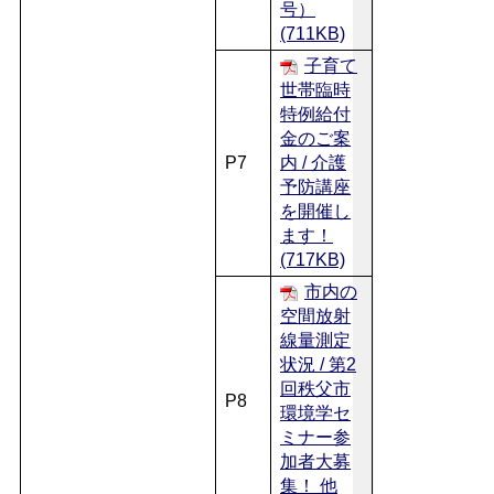
号）
(711KB)
子育て
世帯臨時
特例給付
金のご案
P7
内 / 介護
予防講座
を開催し
ます！
(717KB)
市内の
空間放射
線量測定
状況 / 第2
回秩父市
P8
環境学セ
ミナー参
加者大募
集！ 他