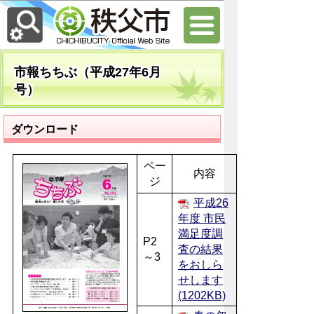
市報ちちぶ（平成27年6月
号）
ダウンロード
ペー
内容
ジ
平成26
年度 市民
満足度調
P2
査の結果
～3
をおしら
せします
(1202KB)