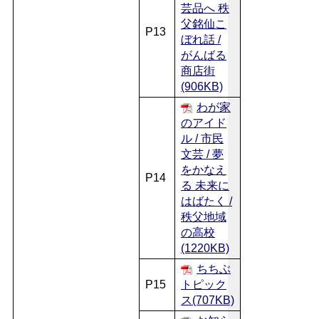
芸品へ 秩
父銘仙こ
P13
ぼれ話 /
がんばる
商店街
(906KB)
わが家
のアイド
ル / 市民
文芸 / 夢
をかなえ
P14
る 未来に
はばたく /
秩父地域
の高校
(1220KB)
ちちぶ
P15
トピック
ス(707KB)