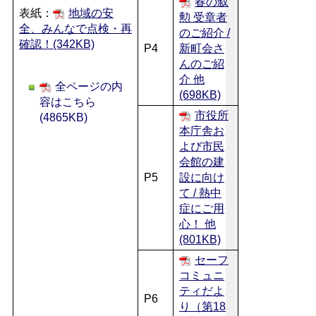
春の叙
表紙：
地域の安
勲 受章者
全、みんなで点検・再
のご紹介 /
確認！(342KB)
P4
新町会さ
んのご紹
介 他
全ページの内
(698KB)
容はこちら
市役所
(4865KB)
本庁舎お
よび市民
会館の建
P5
設に向け
て / 熱中
症にご用
心！ 他
(801KB)
セーフ
コミュニ
ティだよ
P6
り（第18