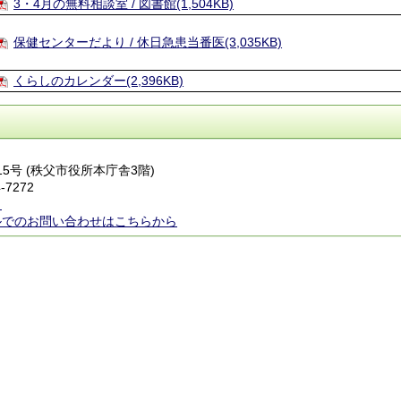
3・4月の無料相談室 / 図書館(1,504KB)
保健センターだより / 休日急患当番医(3,035KB)
くらしのカレンダー(2,396KB)
番15号 (秩父市役所本庁舎3階)
-7272
ら
ルでのお問い合わせはこちらから