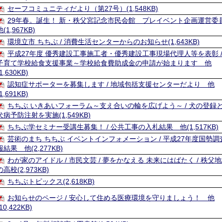
セーフコミュニティだより（第27号）(1,548KB)
29年春。誕生！ 新・秩父宮記念市民会館 プレイベント企画運営
他(1,967KB)
環境立市 ちちぶ / 消費生活センターからのお知らせ(1,643KB)
平成27年度 優秀建設工事施工者・優秀建設工事現場代理人等を表彰 /
子育て学校給食支援事業～学校給食費助成金の申請が始まります 他
(1,630KB)
認知症サポーターを募集します / 地域包括支援センターだより 他
(1,691KB)
ちちぶ いきあいフォーラム～支え合いの輪を広げよう～ / 犬の登録
犬病予防注射を実施(1,549KB)
ちちぶ学セミナー受講生募集！ / 公共工事の入札結果 他(1,517KB)
芸術のまち ちちぶ イベントインフォメーション / 平成27年度国勢調
報結果 他(2,277KB)
わが家のアイドル / 市民文芸 / 夢をかなえる 未来にはばたく / 秩父
の高校(2,973KB)
ちちぶトピックス(2,618KB)
お知らせのページ / 安心して住める医療環境を守りましょう！ 他
(10,422KB)