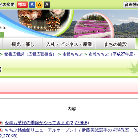
観光・催し
入札・ビジネス・産業
まちの施設
秘書広報課（広報広聴担当）
市報ちちぶ
市報ちちぶ（平成27年度）
）
内容
今年も芝桜の季節がやってきます(2,779KB)
ちちぶ銘仙館リニューアルオープン！ / 伊藤美誠選手の卓球教室 他
(2,270KB)