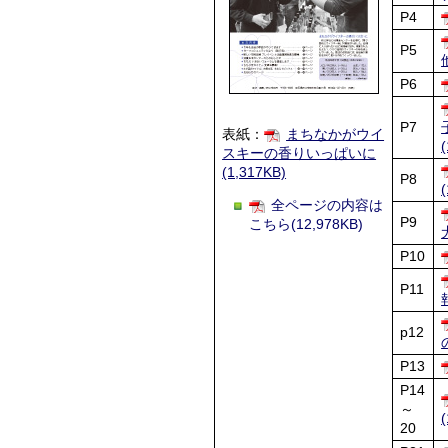
P4
P5
P6
P7
表紙：
まちなかがウイ
スキーの香りいっぱいに
(1,317KB)
P8
全ページの内容は
P9
こちら(12,978KB)
P10
P11
p12
P13
P14
～
20