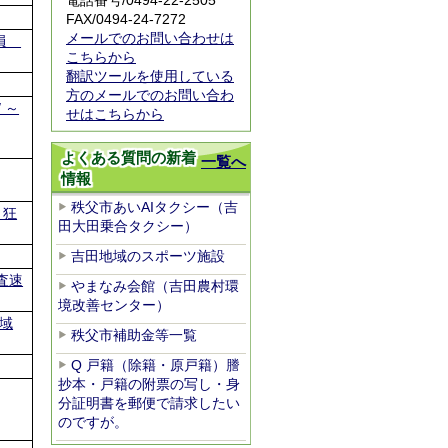
電話番号/0494-22-2505
FAX/0494-24-7272
メールでのお問い合わせは
委員
こちらから
翻訳ツールを使用している
方のメールでのお問い合わ
 ～
せはこちらから
よくある質問の新着
一覧へ
情報
秩父市あいAIタクシー（吉
と狂
田大田乗合タクシー）
吉田地域のスポーツ施設
査速
やまなみ会館（吉田農村環
境改善センター）
地域
秩父市補助金等一覧
Q 戸籍（除籍・原戸籍）謄
抄本・戸籍の附票の写し・身
分証明書を郵便で請求したい
のですが。