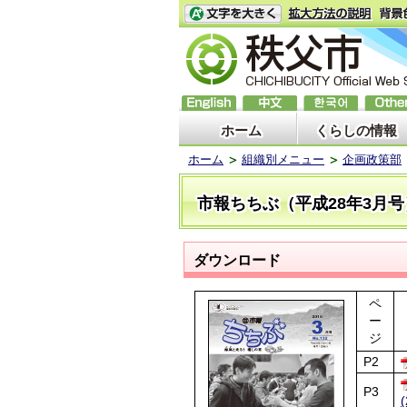
ホーム
くらしの情報
ホーム
組織別メニュー
企画政策部
市報ちちぶ（平成28年3月号
ダウンロード
ペ
ー
ジ
P2
P3