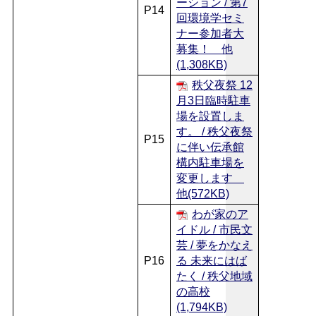
ーション / 第7
P14
回環境学セミ
ナー参加者大
募集！ 他
(1,308KB)
秩父夜祭 12
月3日臨時駐車
場を設置しま
す。 / 秩父夜祭
P15
に伴い伝承館
構内駐車場を
変更します
他(572KB)
わが家のア
イドル / 市民文
芸 / 夢をかなえ
P16
る 未来にはば
たく / 秩父地域
の高校
(1,794KB)