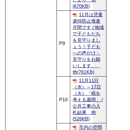
(670KB)
11月は児童
虐待防止推進
月間です / 地域
で子どもたち
を見守りまし
P9
ょう！子ども
への声がけ・
見守りをお願
いします。
他(761KB)
11月11日
（水）～17日
（火）「税を
P10
考える週間」 /
公共工事の入
札結果 他
(526KB)
市内の空間