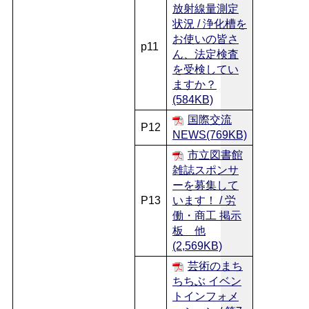
放射線量測定
状況 / 浄化槽を
お使いの皆さ
p11
ん、法定検査
を受検してい
ますか？
(584KB)
国際交流
P12
NEWS(769KB)
市立図書館
雑誌スポンサ
ーを募集して
P13
います！ / 労
働・商工 掲示
板 他
(2,569KB)
芸術のまち
ちちぶ イベン
トインフォメ