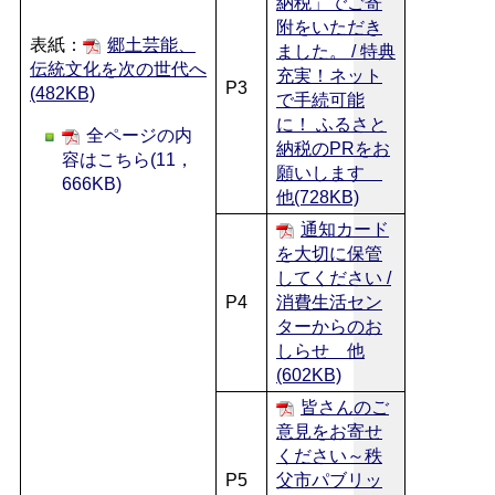
納税」でご寄
附をいただき
表紙：
郷土芸能、
ました。 / 特典
伝統文化を次の世代へ
充実！ネット
P3
(482KB)
で手続可能
に！ ふるさと
全ページの内
納税のPRをお
容はこちら(11，
願いします
666KB)
他(728KB)
通知カード
を大切に保管
してください /
P4
消費生活セン
ターからのお
しらせ 他
(602KB)
皆さんのご
意見をお寄せ
ください～秩
P5
父市パブリッ