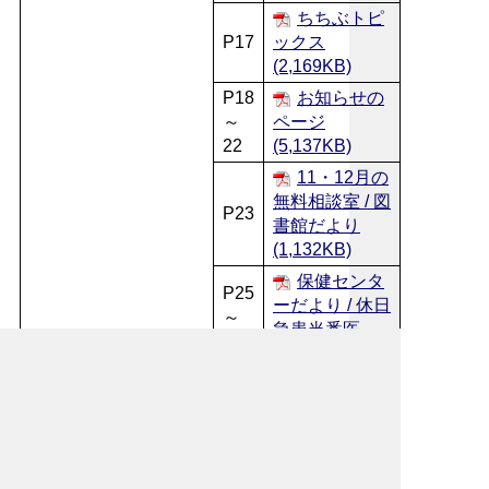
ちちぶトピ
P17
ックス
(2,169KB)
P18
お知らせの
～
ページ
22
(5,137KB)
11・12月の
無料相談室 / 図
P23
書館だより
(1,132KB)
保健センタ
P25
ーだより / 休日
～
急患当番医
24
(2,297KB)
くらしのカ
P26
レンダー
(1,967KB)
お問い合わせ先