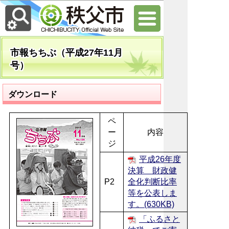
市報ちちぶ（平成27年11月
号）
ダウンロード
ペ
ー
内容
ジ
平成26年度
決算 財政健
P2
全化判断比率
等を公表しま
す。(630KB)
「ふるさと