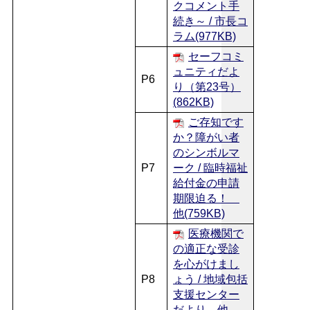
クコメント手
続き～ / 市長コ
ラム(977KB)
セーフコミ
ュニティだよ
P6
り（第23号）
(862KB)
ご存知です
か？障がい者
のシンボルマ
P7
ーク / 臨時福祉
給付金の申請
期限迫る！
他(759KB)
医療機関で
の適正な受診
を心がけまし
P8
ょう / 地域包括
支援センター
だより 他