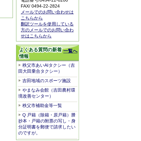
電話番号/
0494-22-8200
FAX/ 0494-22-2824
メールでのお問い合わせは
こちらから
翻訳ツールを使用している
方のメールでのお問い合わ
せはこちらから
よくある質問の新着
一覧へ
情報
秩父市あいAIタクシー（吉
田大田乗合タクシー）
吉田地域のスポーツ施設
やまなみ会館（吉田農村環
境改善センター）
秩父市補助金等一覧
Q 戸籍（除籍・原戸籍）謄
抄本・戸籍の附票の写し・身
分証明書を郵便で請求したい
のですが。