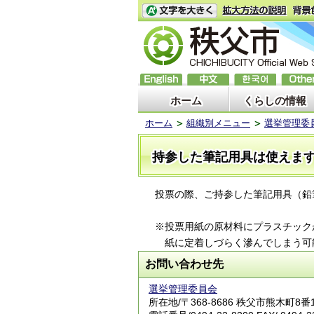
ホーム
くらしの情報
ホーム
組織別メニュー
選挙管理委
持参した筆記用具は使えま
投票の際、ご持参した筆記用具（鉛
※投票用紙の原材料にプラスチック
紙に定着しづらく滲んでしまう可能
お問い合わせ先
選挙管理委員会
所在地/〒368-8686 秩父市熊木町8