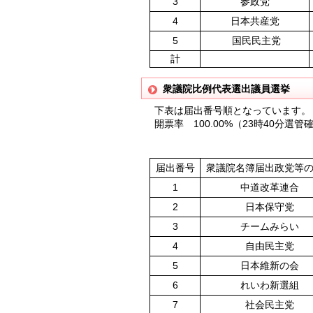
3
参政党
4
日本共産党
5
国民民主党
計
衆議院比例代表選出議員選挙
下表は届出番号順となっています。
開票率 100.00%（23時40分選管
届出番号
衆議院名簿届出政党等
1
中道改革連合
2
日本保守党
3
チームみらい
4
自由民主党
5
日本維新の会
6
れいわ新選組
7
社会民主党