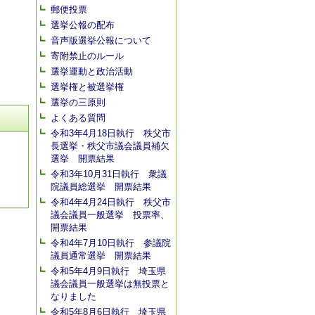
郵便投票
選挙公報の配布
音声版選挙公報について
寄附禁止のルール
選挙運動と政治活動
選挙権と被選挙権
選挙の三原則
よくある質問
令和3年4月18日執行 秩父市
長選挙・秩父市議会議員補欠
選挙 開票結果
令和3年10月31日執行 衆議
院議員総選挙 開票結果
令和4年4月24日執行 秩父市
議会議員一般選挙 投票率、
開票結果
令和4年7月10日執行 参議院
議員通常選挙 開票結果
令和5年4月9日執行 埼玉県
議会議員一般選挙は無投票と
なりました
令和5年8月6日執行 埼玉県