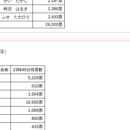
かい たかし
2,187票
柿沼 はるき
1,386票
ふせ たかひと
2,433
票
26
,020票
確定）
の名称
23時40分得票数
5,229票
510票
1,504票
10,505票
1,089票
850票
415票