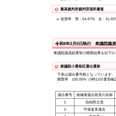
最高裁判所裁判官国民審査
投票率 男：54.87% 女：51.8
令和8年2月8日執行 衆議院議
衆議院議員総選挙の開票結果を以下の
衆議院小選挙区選出選挙
下表は届出番号順となっています。
開票率 100.00%（0時13分選管確
届出番号
候補者届出政党の名称
1
自由民主党
2
中道改革連合