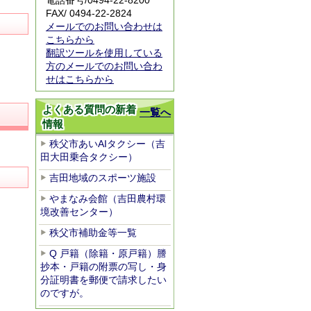
電話番号/
0494-22-8200
FAX/ 0494-22-2824
メールでのお問い合わせは
こちらから
翻訳ツールを使用している
方のメールでのお問い合わ
せはこちらから
よくある質問の新着
一覧へ
情報
秩父市あいAIタクシー（吉
田大田乗合タクシー）
吉田地域のスポーツ施設
やまなみ会館（吉田農村環
境改善センター）
秩父市補助金等一覧
Q 戸籍（除籍・原戸籍）謄
抄本・戸籍の附票の写し・身
分証明書を郵便で請求したい
のですが。