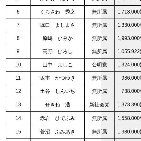
6
くろさわ 秀之
無所属
1,718.00
7
堀口 よしまさ
無所属
1,330.00
8
原嶋 ひみか
無所属
1,993.00
9
髙野 ひろし
無所属
1,055.92
10
山中 よしこ
公明党
1,324.00
11
坂本 かつゆき
無所属
986.00
12
土谷 しんいち
無所属
738.00
13
せきね 浩
新社会党
1,373.39
14
赤岩 ひでふみ
無所属
1,558.00
15
菅沼 ふみあき
無所属
1,380.00