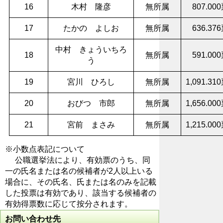
16
木村 隆彦
無所属
807.00
17
たかの よしお
無所属
636.37
中村 きょういちろ
18
無所属
591.00
う
19
宮川 ひろし
無所属
1,091.31
20
おびつ 市郎
無所属
1,656.00
21
宮前 まさみ
無所属
1,215.00
※小数点表記について
公職選挙法により、有効票のうち、同
一の氏名または名の候補者が2人以上いる
場合に、その氏名、氏または名のみを記載
した投票は有効であり、該当する候補者の
有効得票数に応じて按分されます。
お問い合わせ先