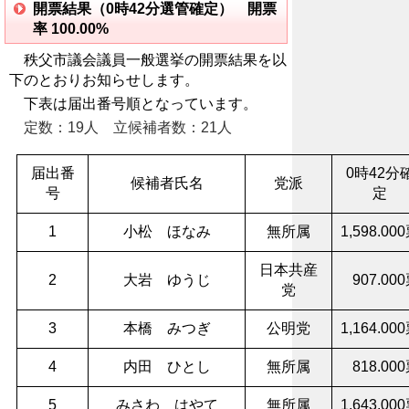
開票結果（0時42分選管確定） 開票
率 100.00%
秩父市議会議員一般選挙の開票結果を以
下のとおりお知らせします。
下表は届出番号順となっています。
定数：19人 立候補者数：21人
届出番
0時42分
候補者氏名
党派
号
定
1
小松 ほなみ
無所属
1,598.00
日本共産
2
大岩 ゆうじ
907.00
党
3
本橋 みつぎ
公明党
1,164.00
4
内田 ひとし
無所属
818.00
5
みさわ はやて
無所属
1,643.00