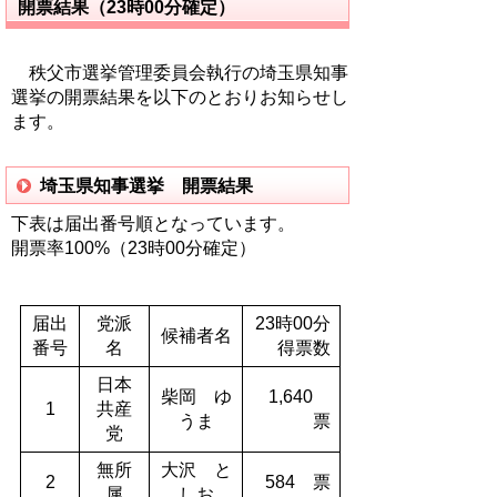
開票結果（23時00分確定）
秩父市選挙管理委員会執行の埼玉県知事
選挙の開票結果を以下のとおりお知らせし
ます。
埼玉県知事選挙 開票結果
下表は届出番号順となっています。
開票率100%（23時00分確定）
届出
党派
23時00分
候補者名
番号
名
得票数
日本
柴岡 ゆ
1,640
1
共産
うま
票
党
無所
大沢 と
2
584 票
属
しお