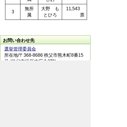
無所
大野 も
11,543
3
属
とひろ
票
お問い合わせ先
選挙管理委員会
所在地/〒368-8686 秩父市熊木町8番15
号 (秩父市役所本庁舎2階)
電話番号/
0494-22-8200
FAX/ 0494-22-
2824
メールでのお問い合わせはこちらから
翻訳ツールを使用している方のメールで
のお問い合わせはこちらから
ホームページについて
サイトの使い方
ご
意見・ご要望
秩父市へのアクセス
Copyright© City of CHICHIBU