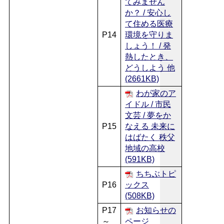
てみません
か？ / 安心し
て住める医療
P14
環境を守りま
しょう！ / 発
熱したとき、
どうしよう 他
(2661KB)
わが家のア
イドル / 市民
文芸 / 夢をか
P15
なえる 未来に
はばたく 秩父
地域の高校
(591KB)
ちちぶトピ
P16
ックス
(508KB)
P17
お知らせの
～
ページ