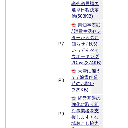
議会議員補欠
選挙日程決定
他(503KB)
県知事表彰
/ 消費生活セン
ターからのお
P7
知らせ / 秩父
いってんべぇ
ウオーキング
2Days(374KB)
大雪に備え
て / 除雪作業
P8
時のお願い
(329KB)
経営基盤の
強化に取り組
む事業者を支
P9
援します / 地
域おこし協力