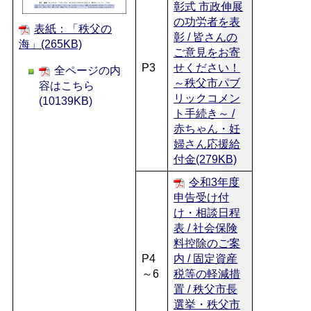
彰式 市政伸展
の功労者を表
表紙：「秩父の
彰 / 皆さんの
海」(265KB)
ご意見をお寄
P3
せください！
全ページの内
～秩父市パブ
容はこちら
リックコメン
(10139KB)
ト手続き～ /
赤ちゃん・妊
婦さん応援給
付金(279KB)
令和3年度
申告受け付
け・相談日程
表 / 社会保険
料控除のご案
P4
内 / 固定資産
～6
税等の軽減措
置 / 秩父市長
選挙・秩父市