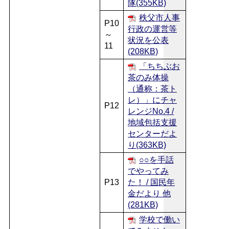
隊(355KB)
秩父市人事
P10
行政の運営等
～
状況を公表
11
(208KB)
「ちちぶお
茶のみ体操
（通称：茶ト
レ）」にチャ
P12
レンジNo.4 /
地域包括支援
センターだよ
り(363KB)
○○を手話
でやってみ
P13
た！ / 国民年
金だより 他
(281KB)
学校で働い