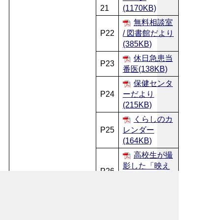
21
(1170KB)
無料相談室
P22
/ 図書館だより
(385KB)
休日急患当
P23
番医(138KB)
保健センタ
P24
ーだより
(215KB)
くらしのカ
P25
レンダー
(164KB)
高校生が撮
影した「映え
P26
る秩父」
(1011KB)
お問い合わせ先