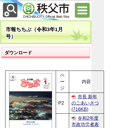
市報ちちぶ（令和3年1月
号）
ダウンロード
ペ
ー
内容
ジ
市長 新年
P2
のごあいさつ
(716KB)
令和2年度
市政功労者表