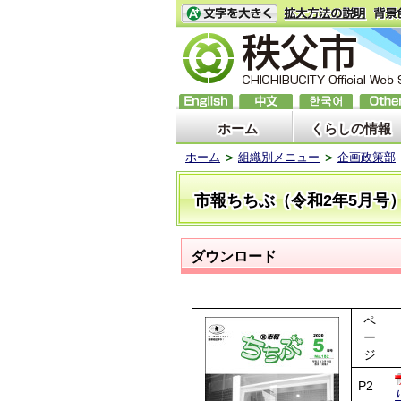
ホーム
くらしの情報
ホーム
組織別メニュー
企画政策部
市報ちちぶ（令和2年5月号
ダウンロード
ペ
ー
ジ
P2