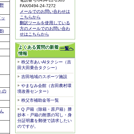
電話番号/0494-22-2505
野
FAX/0494-24-7272
メールでのお問い合わせは
こちらから
ドッ
翻訳ツールを使用している
方のメールでのお問い合わ
B)
せはこちらから
よくある質問の新着
一覧へ
情報
秩父市あいAIタクシー（吉
田大田乗合タクシー）
吉田地域のスポーツ施設
やまなみ会館（吉田農村環
トの
境改善センター）
秩父市補助金等一覧
Q 戸籍（除籍・原戸籍）謄
ん
抄本・戸籍の附票の写し・身
分証明書を郵便で請求したい
のですが。