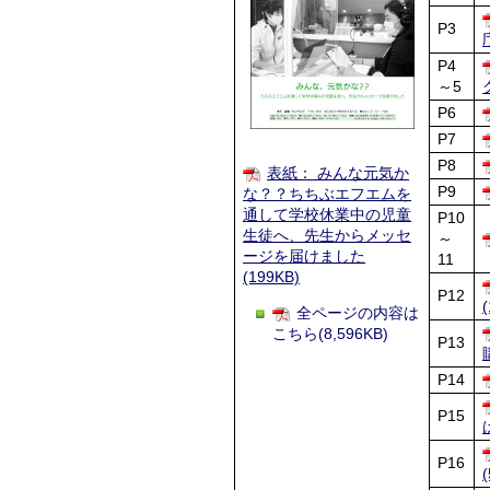
P3
P4
～5
P6
P7
P8
表紙： みんな元気か
P9
な？？ちちぶエフエムを
通して学校休業中の児童
P10
生徒へ、先生からメッセ
～
ージを届けました
11
(199KB)
P12
全ページの内容は
こちら(8,596KB)
P13
P14
P15
P16