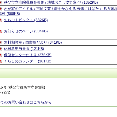
秩父市立病院職員を募集 / 地域おこし協力隊 他 (1352KB)
わが家のアイドル / 市民文芸 / 夢をかなえる 未来にはばたく 秩父地
高校 (568KB)
ちちぶトピックス (832KB)
お知らせのページ (994KB)
無料相談室 / 図書館だより (341KB)
休日急患当番医 (121KB)
保健センターだより (276KB)
くらしのカレンダー (161KB)
番15号 (秩父市役所本庁舎3階)
-7272
ら
ルでのお問い合わせはこちらから