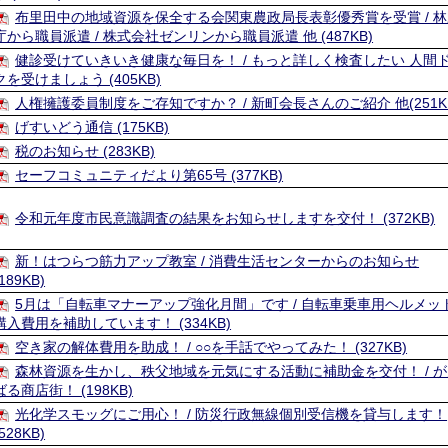
布里田中の地域資源を保全する会関東農政局長表彰優秀賞を受賞 / 林
庁から職員派遣 / 株式会社ゼンリンから職員派遣 他 (487KB)
健診受けていきいき健康な毎日を！ / もっと詳しく検査したい 人間
クを受けましょう (405KB)
人権擁護委員制度をご存知ですか？ / 新町会長さんのご紹介 他(251K
げすいどう通信 (175KB)
税のお知らせ (283KB)
セーフコミュニティだより第65号 (377KB)
令和元年度市民意識調査の結果をお知らせしますを交付！ (372KB)
新！はつらつ筋力アップ教室 / 消費生活センターからのお知らせ
(189KB)
5月は「自転車マナーアップ強化月間」です / 自転車乗車用ヘルメッ
購入費用を補助しています！ (334KB)
空き家の解体費用を助成！ / ○○を手話でやってみた！ (327KB)
森林資源を生かし、秩父地域を元気にする活動に補助金を交付！ / が
ばる商店街！ (198KB)
光化学スモッグにご用心！ / 防災行政無線個別受信機を貸与します！
(528KB)