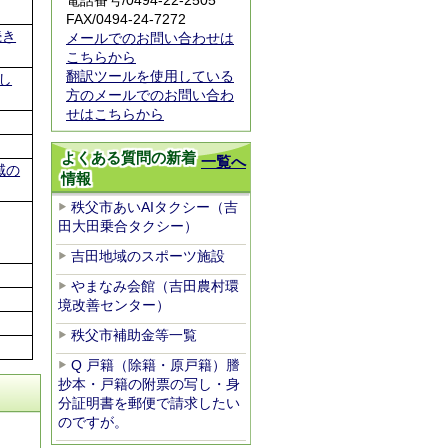
電話番号/0494-22-2505
FAX/0494-24-7272
続き
メールでのお問い合わせは
こちらから
翻訳ツールを使用している
し
方のメールでのお問い合わ
せはこちらから
よくある質問の新着
一覧へ
域の
情報
秩父市あいAIタクシー（吉
田大田乗合タクシー）
吉田地域のスポーツ施設
やまなみ会館（吉田農村環
境改善センター）
秩父市補助金等一覧
Q 戸籍（除籍・原戸籍）謄
抄本・戸籍の附票の写し・身
分証明書を郵便で請求したい
のですが。