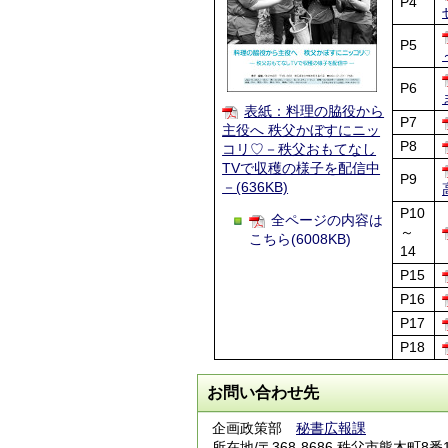
P4
P5
P6
表紙：料理の脇役から
P7
主役へ 秩父かぼすにニッ
P8
コリ♡－秩父おもてなし
TVで収穫の様子を配信中
P9
－(636KB)
P10
全ページの内容は
～
こちら(6008KB)
14
P15
P16
P17
P18
お問い合わせ先
企画政策部
秘書広報課
所在地/〒368-8686 秩父市熊木町8