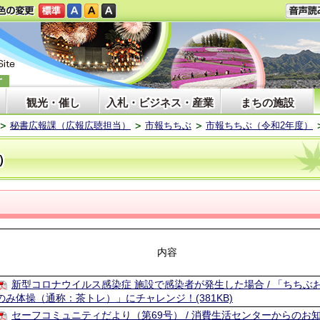
観光・催し
入札・ビジネス・産業
まちの施設
秘書広報課（広報広聴担当）
市報ちちぶ
市報ちちぶ（令和2年度）
）
内容
新型コロナウイルス感染症 施設で感染者が発生した場合 / 「ちちぶ
のみ体操（通称：茶トレ）」にチャレンジ！(381KB)
セーフコミュニティだより（第69号） / 消費生活センターからのお