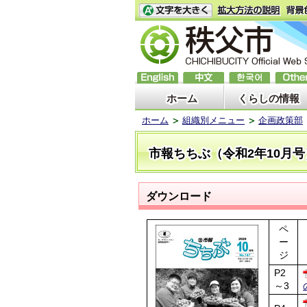
ホーム
くらしの情報
ホーム
組織別メニュー
企画政策部
市報ちちぶ（令和2年10月号
ダウンロード
ペ
ー
ジ
P2
～3