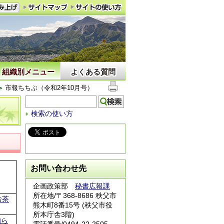
組織別メニュー
よくある質問
市報ちちぶ（令和2年10月号）
検索の使い方
お問い合わせ先
企画政策部
秘書広報課
所在地/〒368-8686 秩父市
お茶
熊木町8番15号 (秩父市役
所本庁舎3階)
知ら