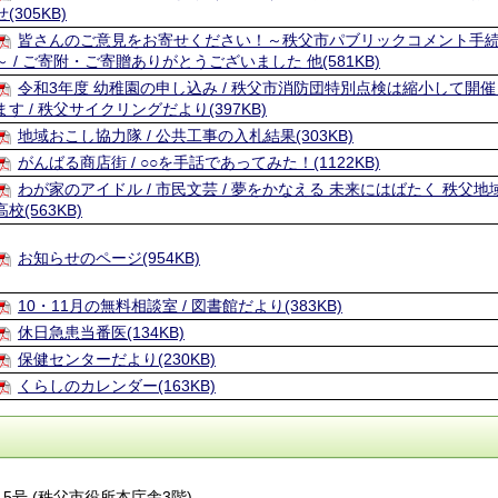
せ(305KB)
皆さんのご意見をお寄せください！～秩父市パブリックコメント手
～ / ご寄附・ご寄贈ありがとうございました 他(581KB)
令和3年度 幼稚園の申し込み / 秩父市消防団特別点検は縮小して開催
ます / 秩父サイクリングだより(397KB)
地域おこし協力隊 / 公共工事の入札結果(303KB)
がんばる商店街 / ○○を手話であってみた！(1122KB)
わが家のアイドル / 市民文芸 / 夢をかなえる 未来にはばたく 秩父地
高校(563KB)
お知らせのページ(954KB)
10・11月の無料相談室 / 図書館だより(383KB)
休日急患当番医(134KB)
保健センターだより(230KB)
くらしのカレンダー(163KB)
番15号 (秩父市役所本庁舎3階)