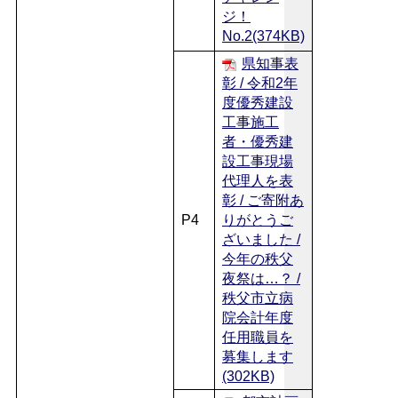
ジ！
No.2(374KB)
県知事表
彰 / 令和2年
度優秀建設
工事施工
者・優秀建
設工事現場
代理人を表
彰 / ご寄附あ
P4
りがとうご
ざいました /
今年の秩父
夜祭は…？ /
秩父市立病
院会計年度
任用職員を
募集します
(302KB)