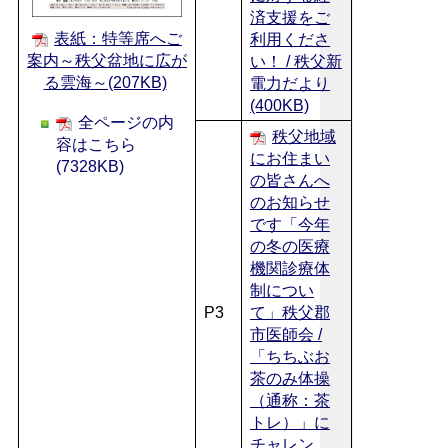
済支援をご
表紙：特等席へご
利用くださ
案内～秩父盆地に広が
い！ / 秩父新
る雲海～(207KB)
電力だより
(400KB)
全ページの内
秩父地域
容はこちら
にお住まい
(7328KB)
の皆さんへ
のお知らせ
です「今年
の冬の医療
機関診療体
制につい
P3
て」秩父郡
市医師会 /
「ちちぶお
茶のみ体操
（通称：茶
トレ）」に
チャレン