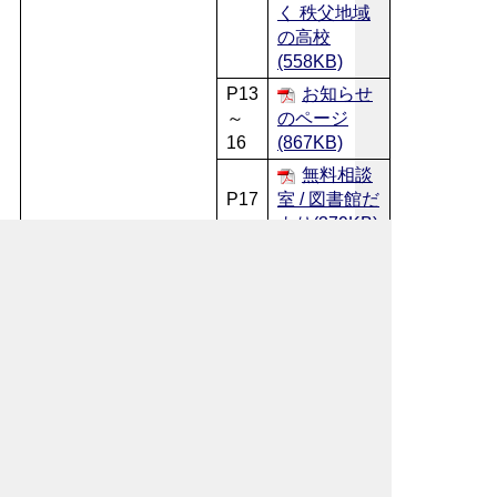
く 秩父地域
の高校
(558KB)
P13
お知らせ
～
のページ
16
(867KB)
無料相談
P17
室 / 図書館だ
より(379KB)
休日急患
P18
当番医
(133KB)
保健セン
P19
ターだより
(190KB)
くらしの
P20
カレンダー
(165KB)