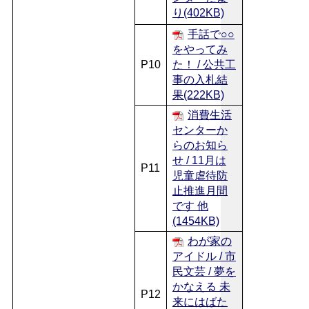
り(402KB)
手話で○○
をやってみ
P10
た！ / 公共工
事の入札結
果(222KB)
消費生活
センターか
らのお知ら
せ / 11月は
P11
児童虐待防
止推進月間
です 他
(1454KB)
わが家の
アイドル / 市
民文芸 / 夢を
かなえる 未
P12
来にはばた