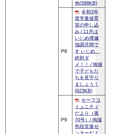
他(398KB)
令和3年
度学童保育
室の申し込
み / 11月は
いじめ撲滅
強調月間で
P8
す いじめ、
絶対ダ
メ！！ / 地域
で子どもた
ちを見守り
ましょう！
(823KB)
セーフコ
ミュニティ
だより（第
P9
70号）/ 地域
包括支援セ
ンターだよ