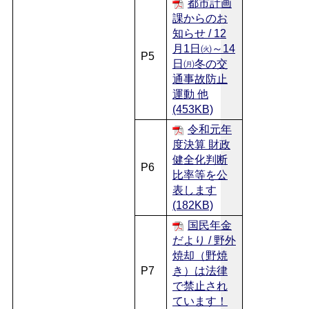
都市計画
課からのお
知らせ / 12
月1日㈫～14
P5
日㈪冬の交
通事故防止
運動 他
(453KB)
令和元年
度決算 財政
健全化判断
P6
比率等を公
表します
(182KB)
国民年金
だより / 野外
焼却（野焼
P7
き）は法律
で禁止され
ています！