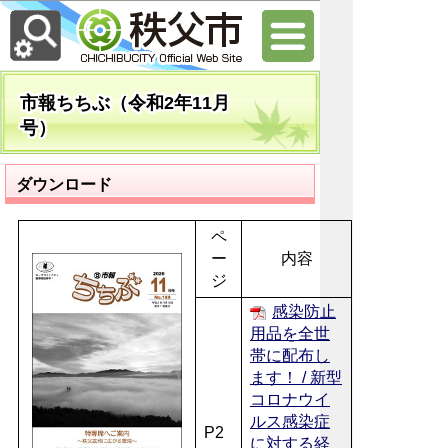
市報ちちぶ（令和2年11月
号）
ダウンロード
ペ
ー
内容
ジ
感染防止
用品を全世
帯に配布し
ます！ / 新型
コロナウイ
ルス感染症
P2
に対する経