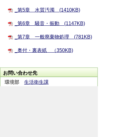
_第5章 水質汚濁 (1410KB)
_第6章 騒音・振動 (1147KB)
_第7章 一般廃棄物処理 (781KB)
_奥付・裏表紙 （350KB)
お問い合わせ先
環境部
生活衛生課
所在地/〒368-8686 秩父市熊木町8番15
号 (歴史文化伝承館1階)
電話番号/
0494-25-5202
FAX/ 0494-22-
2309
メールでのお問い合わせはこちらから
翻訳ツールを使用している方のメールで
のお問い合わせはこちらから