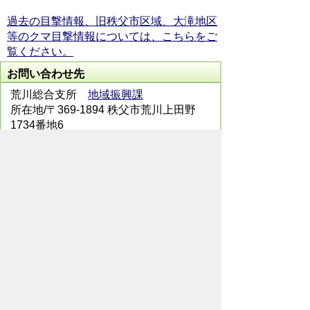
過去の目撃情報、旧秩父市区域、大滝地区
等のクマ目撃情報については、こちらをご
覧ください。
お問い合わせ先
荒川総合支所
地域振興課
所在地/〒369-1894 秩父市荒川上田野
1734番地6
電話番号/
0494-54-2114
FAX/ 0494-54-
2976
メールでのお問い合わせはこちらから
翻訳ツールを使用している方のメールで
のお問い合わせはこちらから
ホームページについて
サイトの使い方
ご
意見・ご要望
秩父市へのアクセス
Copyright© City of CHICHIBU
All Rights Reserved.