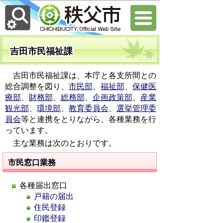
吉田市民福祉課
吉田市民福祉課は、本庁と各支所間との
総合調整を図り、
市民部
、
福祉部
、
保健医
療部
、
財務部
、
総務部
、
企画政策部
、
産業
観光部
、
環境部
、
教育委員会
、
選挙管理委
員会
等と連携をとりながら、各種業務を行
っています。
主な業務は次のとおりです。
市民窓口業務
各種届出窓口
戸籍の届出
住民登録
印鑑登録