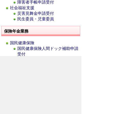
障害者手帳申請受付
社会福祉支援
災害見舞金申請受付
民生委員・児童委員
保険年金業務
国民健康保険
国民健康保険人間ドック補助申請
受付
後期高齢者医療保険
後期高齢者医療保険人間ドック補
助申請受付
国民年金
吉田総合支所 市民福祉課のコンテンツ
一覧
秩父市あいAIタクシー（吉田大田乗合タクシー）