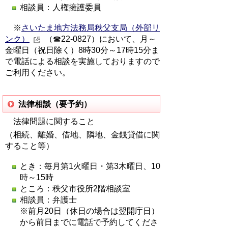
相談員：人権擁護委員
※
さいたま地方法務局秩父支局（外部リ
ンク）
（☎22‐0827）において、月～
金曜日（祝日除く）8時30分～17時15分ま
で電話による相談を実施しておりますので
ご利用ください。
法律相談（要予約）
法律問題に関すること
（相続、離婚、借地、隣地、金銭貸借に関
すること等）
とき：毎月第1火曜日・第3木曜日、10
時～15時
ところ：秩父市役所2階相談室
相談員：弁護士
※前月20日（休日の場合は翌開庁日）
から前日までに電話で予約してくださ