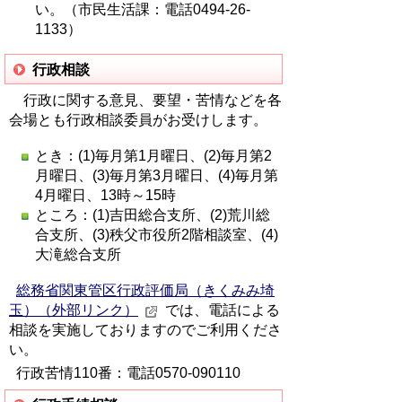
い。（市民生活課：電話0494-26-
1133）
行政相談
行政に関する意見、要望・苦情などを各
会場とも行政相談委員がお受けします。
とき：(1)毎月第1月曜日、(2)毎月第2
月曜日、(3)毎月第3月曜日、(4)毎月第
4月曜日、13時～15時
ところ：(1)吉田総合支所、(2)荒川総
合支所、(3)秩父市役所2階相談室、(4)
大滝総合支所
総務省関東管区行政評価局（きくみみ埼
玉）（外部リンク）
では、電話による
相談を実施しておりますのでご利用くださ
い。
行政苦情110番：電話0570-090110