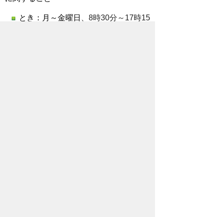
とき：月～金曜日
、8時30分～17時15
分
※祝日・年末年始を除く
ところ：秩父市役所2階相談室
相談員：市民生活課職員
※ご相談をご希望の方は、事前にお電話で
ご連絡いただきますようお願いいたしま
す。TEL:0494-26-1133
労働・年金相談
職場における問題や年金に関すること
とき：毎月第2金曜日、13時～15時
ところ：秩父市役所2階相談室
相談員：
埼玉県社会保険労務士会（外
部リンク）
秩父支部会員
建築相談（要予約）
住まいなど建物に関すること