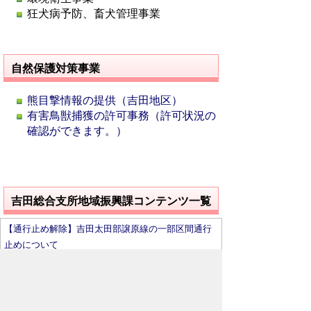
狂犬病予防、畜犬管理事業
自然保護対策事業
熊目撃情報の提供（吉田地区）
有害鳥獣捕獲の許可事務（許可状況の
確認ができます。）
吉田総合支所地域振興課コンテンツ一覧
【通行止め解除】吉田太田部譲原線の一部区間通行
止めについて
有害鳥獣捕獲許可を行いました（吉田地区）
熊目撃情報の提供（吉田地区）
関兎田暮坪環境保全協議会が埼玉県多面的機能支援
推進会議優良事例表彰を受賞