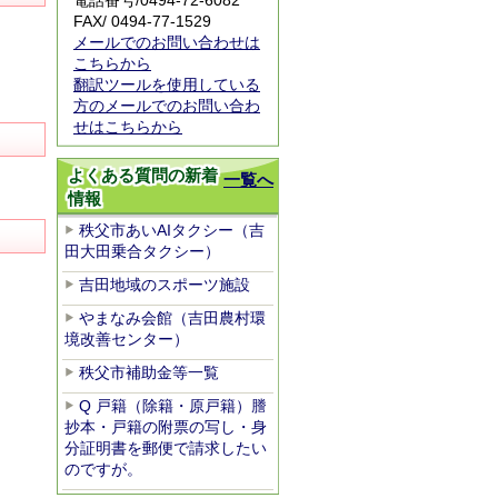
電話番号/
0494-72-6082
FAX/ 0494-77-1529
メールでのお問い合わせは
こちらから
翻訳ツールを使用している
方のメールでのお問い合わ
せはこちらから
よくある質問の新着
一覧へ
情報
秩父市あいAIタクシー（吉
田大田乗合タクシー）
吉田地域のスポーツ施設
やまなみ会館（吉田農村環
境改善センター）
秩父市補助金等一覧
Q 戸籍（除籍・原戸籍）謄
抄本・戸籍の附票の写し・身
分証明書を郵便で請求したい
のですが。