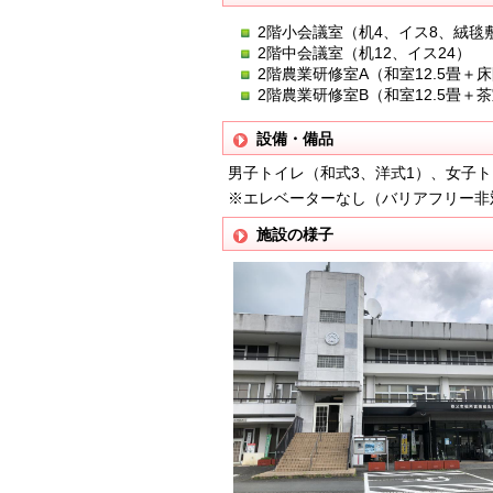
2階小会議室（机4、イス8、絨毯
2階中会議室（机12、イス24）
2階農業研修室A（和室12.5畳＋
2階農業研修室B（和室12.5畳＋
設備・備品
男子トイレ（和式3、洋式1）、女子ト
※エレベーターなし（バリアフリー非
施設の様子