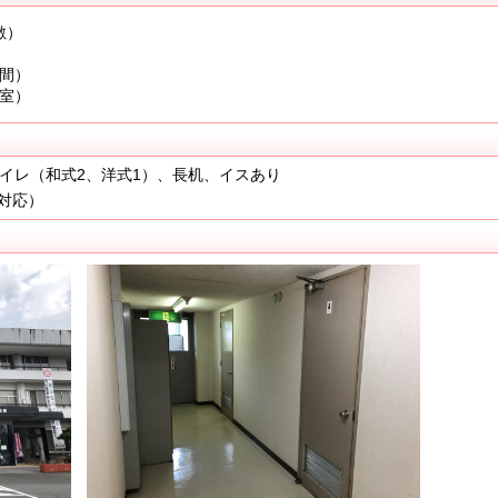
敷）
床間）
茶室）
イレ（和式2、洋式1）、長机、イスあり
対応）