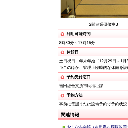
2階農業研修室B
利用可能時間
8時30分～17時15分
休館日
土日祝日、年末年始（12月29日～1月
※このほか、管理上臨時的な休館を設
予約受付窓口
吉田総合支所市民福祉課
予約方法
事前に電話または設備予約で予約状況
関連情報
やまなみ会館（吉田農村環境改善