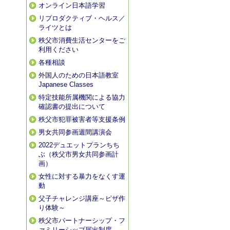
オンライン日本語学習
リプロダクティブ・ヘルス／
ライツとは
秩父市消費生活センターをご
利用ください
各種相談
外国人のための日本語教室
Japanese Classes
特定技能所属機関による協力
確認書の提出について
秩父市犯罪被害者等支援条例
男女共同参画週間講演会
2022デュエットプランちち
ぶ（秩父市男女共同参画計
画）
女性に対する暴力をなくす運
動
父子チャレンジ講座～ピザ作
り体験～
秩父市パートナーシップ・フ
ァミリーシップ届出制度