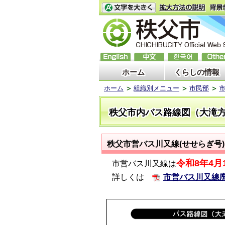
ホーム
くらしの情報
ホーム
組織別メニュー
市民部
秩父市内バス路線図（大滝
秩父市営バス川又線(せせらぎ号
令和8年4
市営バス川又線は
詳しくは
市営バス川又線