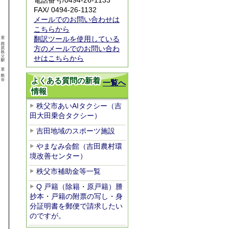
電話番号/
0494-26-1133
FAX/ 0494-26-1132
メールでのお問い合わせは
こちらから
翻訳ツールを使用している
方のメールでのお問い合わ
せはこちらから
よくある質問の新着
一覧へ
情報
秩父市あいAIタクシー（吉
田大田乗合タクシー）
吉田地域のスポーツ施設
やまなみ会館（吉田農村環
境改善センター）
秩父市補助金等一覧
Q 戸籍（除籍・原戸籍）謄
抄本・戸籍の附票の写し・身
分証明書を郵便で請求したい
のですが。