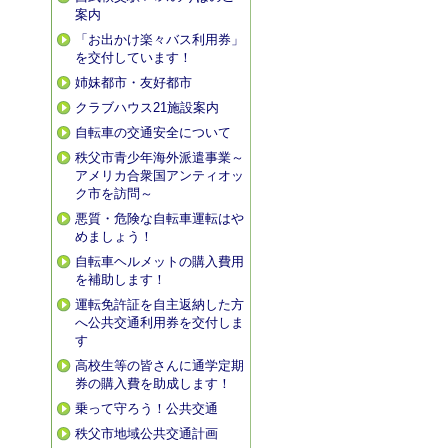
案内
「お出かけ楽々バス利用券」
を交付しています！
姉妹都市・友好都市
クラブハウス21施設案内
自転車の交通安全について
秩父市青少年海外派遣事業～
アメリカ合衆国アンティオッ
ク市を訪問～
悪質・危険な自転車運転はや
めましょう！
自転車ヘルメットの購入費用
を補助します！
運転免許証を自主返納した方
へ公共交通利用券を交付しま
す
高校生等の皆さんに通学定期
券の購入費を助成します！
乗って守ろう！公共交通
秩父市地域公共交通計画