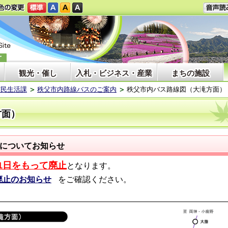
観光・催し
入札・ビジネス・産業
まちの施設
市民生活課
秩父市内路線バスのご案内
秩父市内バス路線図（大滝方面）
方面）
)についてお知らせ
月1日をもって廃止
となります。
廃止のお知らせ
をご確認ください。