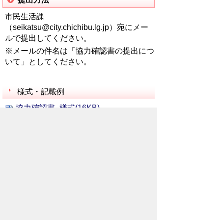
市民生活課
（seikatsu@city.chichibu.lg.jp）宛にメー
ルで提出してください。
※メールの件名は「協力確認書の提出につ
いて」としてください。
様式・記載例
協力確認書_様式(16KB)
記載例（直接雇用の場合）(90KB)
記載例（派遣形態の場合）(91KB)
お問い合わせ先
市民部
市民生活課
所在地/〒368-8686 秩父市熊木町8番15
号 (秩父市役所本庁舎2階)
電話番号/
0494-26-1133
FAX/ 0494-26-
1132