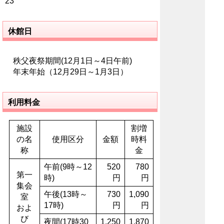
23
休館日
秩父夜祭期間(12月1日～4日午前)
年末年始（12月29日～1月3日）
利用料金
施設
割増
の名
使用区分
金額
時料
称
金
午前(9時～12
520
780
第一
時)
円
円
集会
午後(13時～
730
1,090
室
17時)
円
円
およ
び
夜間(17時30
1,250
1,870