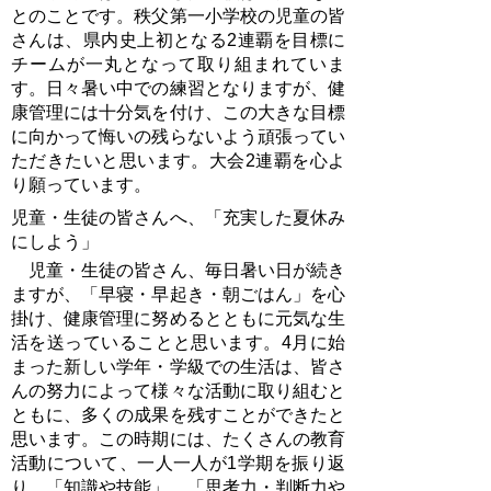
とのことです。秩父第一小学校の児童の皆
さんは、県内史上初となる2連覇を目標に
チームが一丸となって取り組まれていま
す。日々暑い中での練習となりますが、健
康管理には十分気を付け、この大きな目標
に向かって悔いの残らないよう頑張ってい
ただきたいと思います。大会2連覇を心よ
り願っています。
児童・生徒の皆さんへ、「充実した夏休み
にしよう」
児童・生徒の皆さん、毎日暑い日が続き
ますが、「早寝・早起き・朝ごはん」を心
掛け、健康管理に努めるとともに元気な生
活を送っていることと思います。4月に始
まった新しい学年・学級での生活は、皆さ
んの努力によって様々な活動に取り組むと
ともに、多くの成果を残すことができたと
思います。この時期には、たくさんの教育
活動について、一人一人が1学期を振り返
り、「知識や技能」、「思考力・判断力や