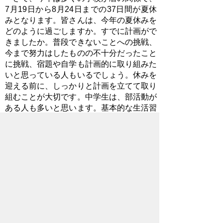
7月19日から8月24日までの37日間が夏休
みとなります。皆さんは、今年の夏休みを
どのように過ごしますか。すでに計画がで
きましたか。普段できないことへの挑戦、
今まで努力はしたものの不十分だったこと
に挑戦、宿題や自学も計画的に取り組みた
いと思っている人もいるでしょう。休みを
迎える前に、しっかりと計画を立てて取り
組むことが大切です。中学生は、部活動が
ある人も多いと思います。基本的な生活習
慣や食習慣を確立し、暑い夏を「健康第
一」で過ごしてください。また、学校以外
の場所などに出かけることもあるかと思い
ますが、交通ルール、熱中症、水難事故な
どに十分に気を付け「安全第一」で、充実
した休みにしてほしいと思います。そし
て、8月25日には、元気な姿で第2学期を
迎えてほしいと強く願っています。保護者
の皆様、地域の皆様には、地域の子供たち
の健やかな成長に、ご理解とご協力を賜り