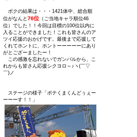
ボクの結果は・・・1421体中、総合順
76位
位がなんと
（ご当地キャラ順位46
位）でした！！今回は目標の100位以内に
入ることができました！これも皆さんのア
ツイ応援のおかげです。最後まで応援して
くれてホントに、ホントーーーーーにあり
がとござーましたー！
この感激を忘れないでガンバルから、こ
れからも皆さん応援シクヨロ～♪ヽ(￣▽
￣)ノ
ステージの様子「ポテくまくんどぅぇー
ーーーす！！」