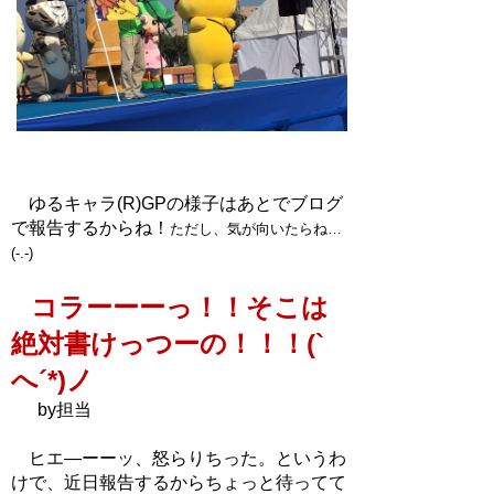
ゆるキャラ(R)GPの様子はあとでブログ
で報告するからね！
ただし、
気が向いたらね…
(-.-)
コラーーーっ！！そこは
絶対書けっつーの！！！(`
へ´*)ノ
by担当
ヒエ―ーーッ、怒らりちった。というわ
けで、近日報告するからちょっと待ってて