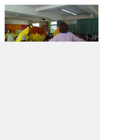
楽しい時は「あっ」という間に過ぎゆく
もので。。。
影森保育所と永田保育所には、帰るとき
にボクからお礼に「サイン」をプレゼント
したよ！
ホレ、とっときたまえ！ （担当：も
ー、エラソーなんだから！！(怒））