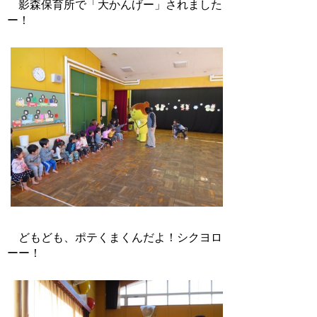
影森保育所で「大かんげー」されました
ー！
どもども、ポテくまくんだよ！シクヨロ
ーー！