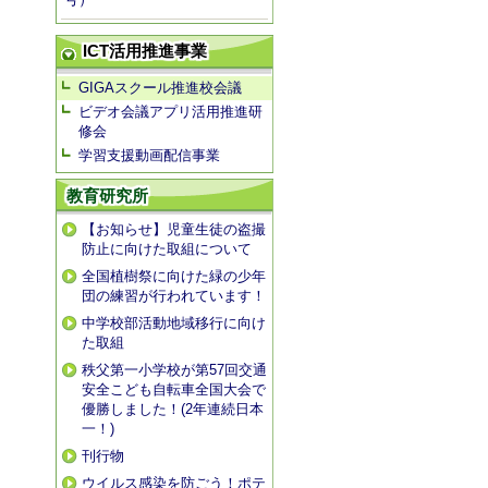
ICT活用推進事業
GIGAスクール推進校会議
ビデオ会議アプリ活用推進研
修会
学習支援動画配信事業
教育研究所
【お知らせ】児童生徒の盗撮
防止に向けた取組について
全国植樹祭に向けた緑の少年
団の練習が行われています！
中学校部活動地域移行に向け
た取組
秩父第一小学校が第57回交通
安全こども自転車全国大会で
優勝しました！(2年連続日本
一！)
刊行物
ウイルス感染を防ごう！ポテ