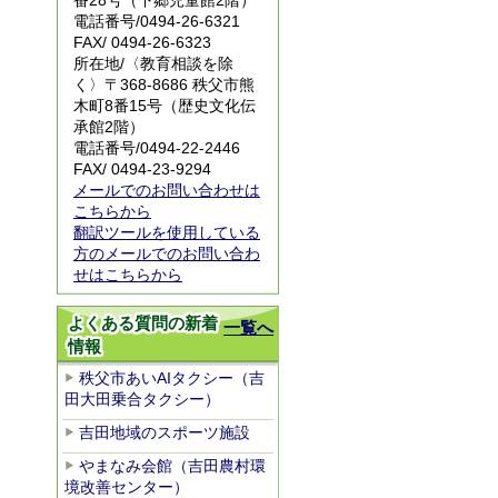
番28号（下郷児童館2階）
電話番号/
0494-26-6321
FAX/ 0494-26-6323
所在地/〈教育相談を除
く〉〒368-8686 秩父市熊
木町8番15号（歴史文化伝
承館2階）
電話番号/
0494-22-2446
FAX/ 0494-23-9294
メールでのお問い合わせは
こちらから
翻訳ツールを使用している
方のメールでのお問い合わ
せはこちらから
よくある質問の新着
一覧へ
情報
秩父市あいAIタクシー（吉
田大田乗合タクシー）
吉田地域のスポーツ施設
やまなみ会館（吉田農村環
境改善センター）