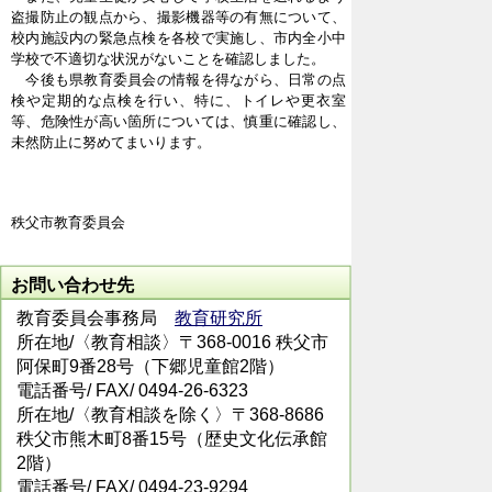
盗撮防止の観点から、撮影機器等の有無について、
校内施設内の緊急点検を各校で実施し、市内全小中
学校で不適切な状況がないことを確認しました。
今後も県教育委員会の情報を得ながら、日常の点
検や定期的な点検を行い、特に、トイレや更衣室
等、危険性が高い箇所については、慎重に確認し、
未然防止に努めてまいります。
秩父市教育委員会
お問い合わせ先
教育委員会事務局
教育研究所
所在地/〈教育相談〉〒368-0016 秩父市
阿保町9番28号（下郷児童館2階）
電話番号/
FAX/ 0494-26-6323
所在地/〈教育相談を除く〉〒368-8686
秩父市熊木町8番15号（歴史文化伝承館
2階）
電話番号/
FAX/ 0494-23-9294