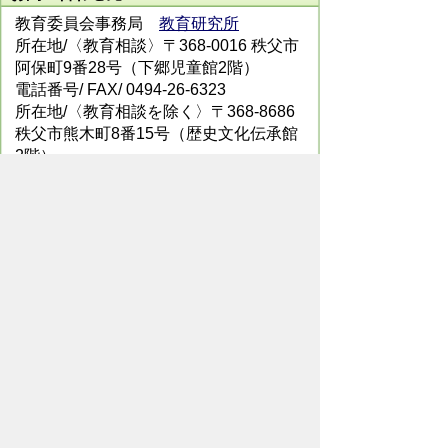
教育委員会事務局
教育研究所
所在地/〈教育相談〉〒368-0016 秩父市
阿保町9番28号（下郷児童館2階）
電話番号/
FAX/ 0494-26-6323
所在地/〈教育相談を除く〉〒368-8686
秩父市熊木町8番15号（歴史文化伝承館
2階）
電話番号/
FAX/ 0494-23-9294
メールでのお問い合わせはこちらから
翻訳ツールを使用している方のメールで
のお問い合わせはこちらから
ホームページについて
サイトの使い方
ご
意見・ご要望
秩父市へのアクセス
Copyright© City of CHICHIBU
All Rights Reserved.
掲載記事、写真の無断転載を禁止します。
秩父市役所（法人番号：1000020112071）